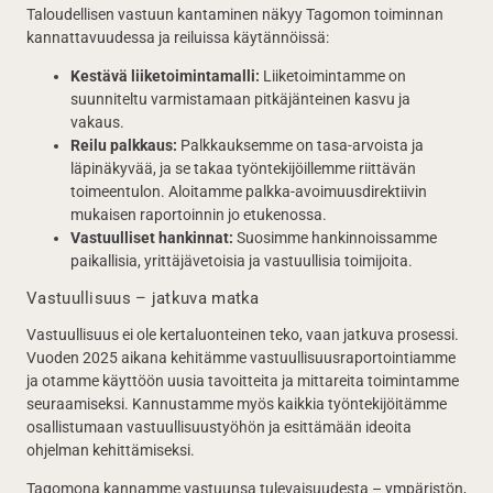
Taloudellisen vastuun kantaminen näkyy Tagomon toiminnan
kannattavuudessa ja reiluissa käytännöissä:
Kestävä liiketoimintamalli:
Liiketoimintamme on
suunniteltu varmistamaan pitkäjänteinen kasvu ja
vakaus.
Reilu palkkaus:
Palkkauksemme on tasa-arvoista ja
läpinäkyvää, ja se takaa työntekijöillemme riittävän
toimeentulon. Aloitamme palkka-avoimuusdirektiivin
mukaisen raportoinnin jo etukenossa.
Vastuulliset hankinnat:
Suosimme hankinnoissamme
paikallisia, yrittäjävetoisia ja vastuullisia toimijoita.
Vastuullisuus – jatkuva matka
Vastuullisuus ei ole kertaluonteinen teko, vaan jatkuva prosessi.
Vuoden 2025 aikana kehitämme vastuullisuusraportointiamme
ja otamme käyttöön uusia tavoitteita ja mittareita toimintamme
seuraamiseksi. Kannustamme myös kaikkia työntekijöitämme
osallistumaan vastuullisuustyöhön ja esittämään ideoita
ohjelman kehittämiseksi.
Tagomona kannamme vastuunsa tulevaisuudesta – ympäristön,