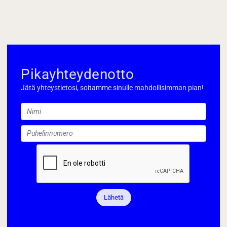
Pikayhteydenotto
Jätä yhteystietosi, soitamme sinulle mahdollisimman pian!
Lähetä