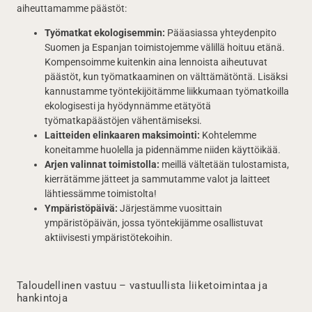
aiheuttamamme päästöt:
Työmatkat ekologisemmin:
Pääasiassa yhteydenpito
Suomen ja Espanjan toimistojemme välillä hoituu etänä.
Kompensoimme kuitenkin aina lennoista aiheutuvat
päästöt, kun työmatkaaminen on välttämätöntä. Lisäksi
kannustamme työntekijöitämme liikkumaan työmatkoilla
ekologisesti ja hyödynnämme etätyötä
työmatkapäästöjen vähentämiseksi.
Laitteiden elinkaaren maksimointi:
Kohtelemme
koneitamme huolella ja pidennämme niiden käyttöikää.
Arjen valinnat toimistolla:
meillä vältetään tulostamista,
kierrätämme jätteet ja sammutamme valot ja laitteet
lähtiessämme toimistolta!
Ympäristöpäivä:
Järjestämme vuosittain
ympäristöpäivän, jossa työntekijämme osallistuvat
aktiivisesti ympäristötekoihin.
Taloudellinen vastuu – vastuullista liiketoimintaa ja
hankintoja