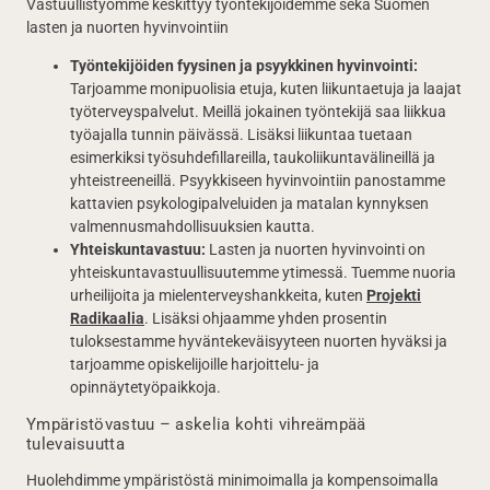
Vastuullistyömme keskittyy työntekijöidemme sekä Suomen
lasten ja nuorten hyvinvointiin
Työntekijöiden fyysinen ja psyykkinen hyvinvointi:
Tarjoamme monipuolisia etuja, kuten liikuntaetuja ja laajat
työterveyspalvelut. Meillä jokainen työntekijä saa liikkua
työajalla tunnin päivässä. Lisäksi liikuntaa tuetaan
esimerkiksi työsuhdefillareilla, taukoliikuntavälineillä ja
yhteistreeneillä. Psyykkiseen hyvinvointiin panostamme
kattavien psykologipalveluiden ja matalan kynnyksen
valmennusmahdollisuuksien kautta.
Yhteiskuntavastuu:
Lasten ja nuorten hyvinvointi on
yhteiskuntavastuullisuutemme ytimessä. Tuemme nuoria
urheilijoita ja mielenterveyshankkeita, kuten
Projekti
Radikaalia
. Lisäksi ohjaamme yhden prosentin
tuloksestamme hyväntekeväisyyteen nuorten hyväksi ja
tarjoamme opiskelijoille harjoittelu- ja
opinnäytetyöpaikkoja.
Ympäristövastuu – askelia kohti vihreämpää
tulevaisuutta
Huolehdimme ympäristöstä minimoimalla ja kompensoimalla