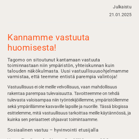
Julkaistu
21.01.2025
Kannamme vastuuta
huomisesta!
Tagomo on sitoutunut kantamaan vastuuta
toiminnastaan niin ympäristön, yhteiskunnan kuin
talouden näkökulmasta. Uusi vastuullisuusohjelmamme
varmistaa, että teemme entistä parempia valintoja!
Vastuullisuus ei ole meille velvollisuus, vaan mahdollisuus
rakentaa parempaa tulevaisuutta. Tavoitteemme on tehdä
tulevasta valoisampaa niin työntekijöillemme, ympäristöllemme
sekä ympärillämme kasvaville lapsille ja nuorille. Tässä blogissa
esittelemme, mitä vastuullisuus tarkoittaa meille käytännössä, ja
kuinka sen periaatteet ohjaavat toimintaamme.
Sosiaalinen vastuu – hyvinvointi etusijalla