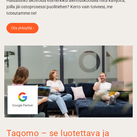
Haluaisitko aktivoida esimerkiksi alennuskoodilla niitä kävijöitä,
joilla jäi ostoprosessi puolitiehen? Kerro vain toiveesi, me
toteutamme ne!
Ota yhteyttä ›
Tagomo – se luotettava ja