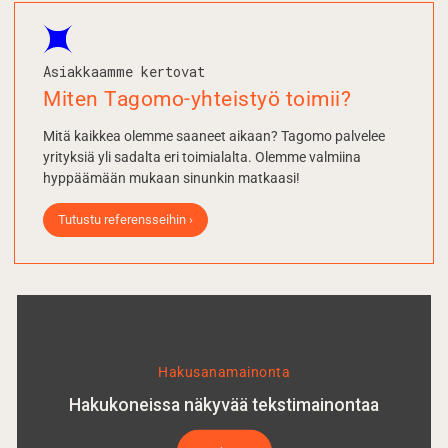
Asiakkaamme kertovat
Miten Tagomo-yhteistyö toimii?
Mitä kaikkea olemme saaneet aikaan? Tagomo palvelee
yrityksiä yli sadalta eri toimialalta. Olemme valmiina
hyppäämään mukaan sinunkin matkaasi!
Tutustu referensseihin ›
Hakusana­mainonta
Hakukoneissa näkyvää tekstimainontaa