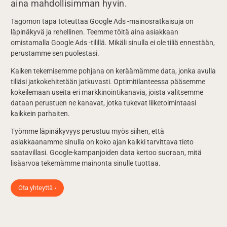
aina mahdollisimman hyvin.
Tagomon tapa toteuttaa Google Ads -mainosratkaisuja on
läpinäkyvä ja rehellinen. Teemme töitä aina asiakkaan
omistamalla Google Ads -tilillä. Mikäli sinulla ei ole tiliä ennestään,
perustamme sen puolestasi.
Kaiken tekemisemme pohjana on keräämämme data, jonka avulla
tiliäsi jatkokehitetään jatkuvasti. Optimitilanteessa pääsemme
kokeilemaan useita eri markkinointikanavia, joista valitsemme
dataan perustuen ne kanavat, jotka tukevat liiketoimintaasi
kaikkein parhaiten.
Työmme läpinäkyvyys perustuu myös siihen, että
asiakkaanamme sinulla on koko ajan kaikki tarvittava tieto
saatavillasi. Google-kampanjoiden data kertoo suoraan, mitä
lisäarvoa tekemämme mainonta sinulle tuottaa.
Ota yhteyttä ›