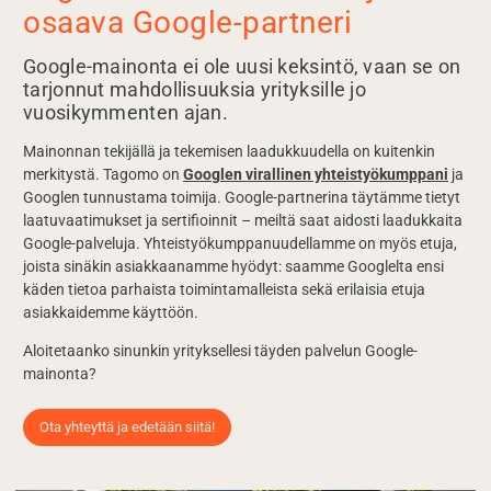
osaava Google-partneri
Google-mainonta ei ole uusi keksintö, vaan se on
tarjonnut mahdollisuuksia yrityksille jo
vuosikymmenten ajan.
Mainonnan tekijällä ja tekemisen laadukkuudella on kuitenkin
merkitystä. Tagomo on
Googlen virallinen yhteistyökumppani
ja
Googlen tunnustama toimija. Google-partnerina täytämme tietyt
laatuvaatimukset ja sertifioinnit – meiltä saat aidosti laadukkaita
Google-palveluja. Yhteistyökumppanuudellamme on myös etuja,
joista sinäkin asiakkaanamme hyödyt: saamme Googlelta ensi
käden tietoa parhaista toimintamalleista sekä erilaisia etuja
asiakkaidemme käyttöön.
Aloitetaanko sinunkin yrityksellesi täyden palvelun Google-
mainonta?
Ota yhteyttä ja edetään siitä!