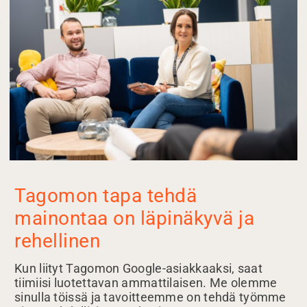
Tagomon tapa tehdä
mainontaa on läpinäkyvä ja
rehellinen
Kun liityt Tagomon Google-asiakkaaksi, saat
tiimiisi luotettavan ammattilaisen. Me olemme
sinulla töissä ja tavoitteemme on tehdä työmme