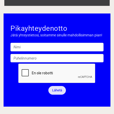
Pikayhteydenotto
Jätä yhteystietosi, soitamme sinulle mahdollisimman pian!
Lähetä