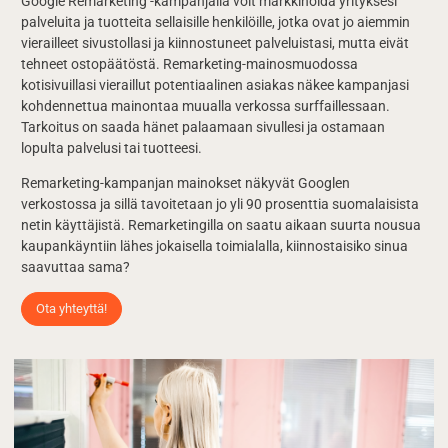
Google Remarketing -kampanjalla voit markkinoida yrityksesi
palveluita ja tuotteita sellaisille henkilöille, jotka ovat jo aiemmin
vierailleet sivustollasi ja kiinnostuneet palveluistasi, mutta eivät
tehneet ostopäätöstä. Remarketing-mainosmuodossa
kotisivuillasi vieraillut potentiaalinen asiakas näkee kampanjasi
kohdennettua mainontaa muualla verkossa surffaillessaan.
Tarkoitus on saada hänet palaamaan sivullesi ja ostamaan
lopulta palvelusi tai tuotteesi.
Remarketing-kampanjan mainokset näkyvät Googlen
verkostossa ja sillä tavoitetaan jo yli 90 prosenttia suomalaisista
netin käyttäjistä. Remarketingilla on saatu aikaan suurta nousua
kaupankäyntiin lähes jokaisella toimialalla, kiinnostaisiko sinua
saavuttaa sama?
Ota yhteyttä!