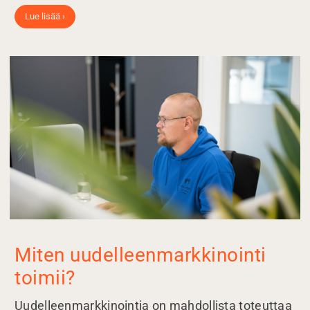
Lue lisää ›
Miten uudelleenmarkkinointi
toimii?
Uudelleenmarkkinointia on mahdollista toteuttaa