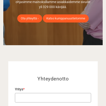
ohjasimme mainoksillamme asiakkaidemme sivuille
yli 329 000 kävijää.
Ota yhteyttä ›
Katso kumppanuustietomme
Yhteydenotto
Yritys
*