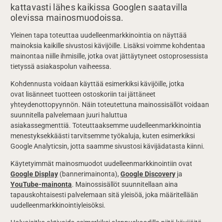
kattavasti lähes kaikissa Googlen saatavilla
olevissa mainosmuodoissa.
Yleinen tapa toteuttaa uudelleenmarkkinointia on näyttää
mainoksia kaikille sivustosi kävijöille. Lisäksi voimme kohdentaa
mainontaa niille ihmisille, jotka ovat jättäytyneet ostoprosessista
tietyssä asiakaspolun vaiheessa.
Kohdennusta voidaan käyttää esimerkiksi kävijöille, jotka
ovat lisänneet tuotteen ostoskoriin tai jättäneet
yhteydenottopyynnön. Näin toteutettuna mainossisällöt voidaan
suunnitella palvelemaan juuri haluttua
asiakassegmenttiä. Toteuttaaksemme uudelleenmarkkinointia
menestyksekkäästi tarvitsemme työkaluja, kuten esimerkiksi
Google Analyticsin, jotta saamme sivustosi kävijädatasta kiinni.
Käytetyimmät mainosmuodot uudelleenmarkkinointiin ovat
Google Display
(bannerimainonta),
Google Discovery
ja
YouTube-mainonta
. Mainossisällöt suunnitellaan aina
tapauskohtaisesti palvelemaan sitä yleisöä, joka määritellään
uudelleenmarkkinointiyleisöksi.