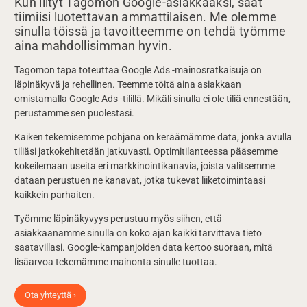
Kun liityt Tagomon Google-asiakkaaksi, saat
tiimiisi luotettavan ammattilaisen. Me olemme
sinulla töissä ja tavoitteemme on tehdä työmme
aina mahdollisimman hyvin.
Tagomon tapa toteuttaa Google Ads -mainosratkaisuja on
läpinäkyvä ja rehellinen. Teemme töitä aina asiakkaan
omistamalla Google Ads -tilillä. Mikäli sinulla ei ole tiliä ennestään,
perustamme sen puolestasi.
Kaiken tekemisemme pohjana on keräämämme data, jonka avulla
tiliäsi jatkokehitetään jatkuvasti. Optimitilanteessa pääsemme
kokeilemaan useita eri markkinointikanavia, joista valitsemme
dataan perustuen ne kanavat, jotka tukevat liiketoimintaasi
kaikkein parhaiten.
Työmme läpinäkyvyys perustuu myös siihen, että
asiakkaanamme sinulla on koko ajan kaikki tarvittava tieto
saatavillasi. Google-kampanjoiden data kertoo suoraan, mitä
lisäarvoa tekemämme mainonta sinulle tuottaa.
Ota yhteyttä ›