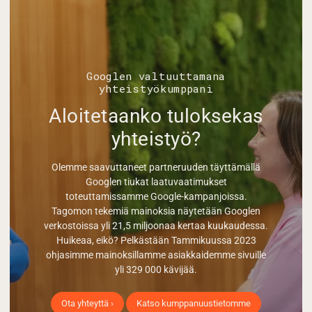
Googlen valtuuttamana
yhteistyökumppani
Aloitetaanko tuloksekas
yhteistyö?
Olemme saavuttaneet partneruuden täyttämällä
Googlen tiukat laatuvaatimukset
toteuttamissamme Google-kampanjoissa.
Tagomon tekemiä mainoksia näytetään Googlen
verkostoissa yli 21,5 miljoonaa kertaa kuukaudessa.
Huikeaa, eikö? Pelkästään Tammikuussa 2023
ohjasimme mainoksillamme asiakkaidemme sivuille
yli 329 000 kävijää.
Ota yhteyttä ›
Katso kumppanuustietomme