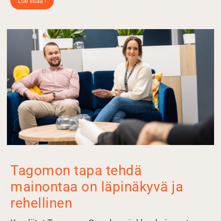
Lue lisää ›
Tagomon tapa tehdä
mainontaa on läpinäkyvä ja
rehellinen