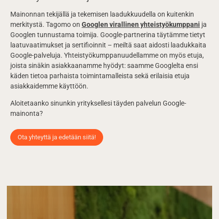
Mainonnan tekijällä ja tekemisen laadukkuudella on kuitenkin
merkitystä. Tagomo on
Googlen virallinen yhteistyökumppani
ja
Googlen tunnustama toimija. Google-partnerina täytämme tietyt
laatuvaatimukset ja sertifioinnit – meiltä saat aidosti laadukkaita
Google-palveluja. Yhteistyökumppanuudellamme on myös etuja,
joista sinäkin asiakkaanamme hyödyt: saamme Googlelta ensi
käden tietoa parhaista toimintamalleista sekä erilaisia etuja
asiakkaidemme käyttöön.
Aloitetaanko sinunkin yrityksellesi täyden palvelun Google-
mainonta?
Ota yhteyttä ja edetään siitä!