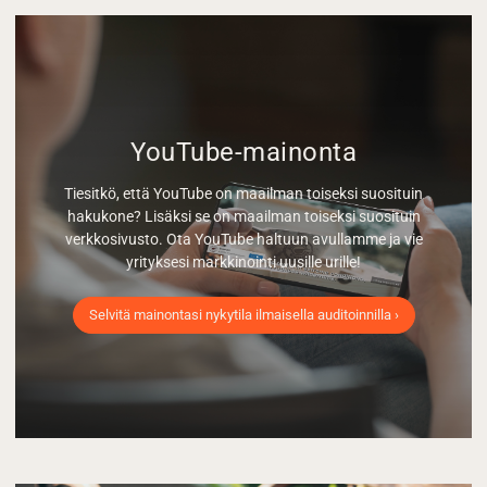
YouTube-mainonta
Tiesitkö, että YouTube on maailman toiseksi suosituin
hakukone? Lisäksi se on maailman toiseksi suosituin
verkkosivusto. Ota YouTube haltuun avullamme ja vie
yrityksesi markkinointi uusille urille!
Selvitä mainontasi nykytila ilmaisella auditoinnilla ›