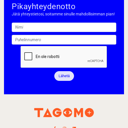
Pikayhteydenotto
Jätä yhteystietosi, soitamme sinulle mahdollisimman pian!
Lähetä