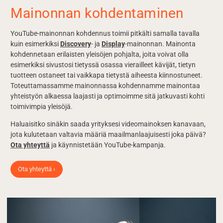
Mainonnan kohdentaminen
YouTube-mainonnan kohdennus toimii pitkälti samalla tavalla
kuin esimerkiksi
Discovery
- ja
Display
-mainonnan. Mainonta
kohdennetaan erilaisten yleisöjen pohjalta, joita voivat olla
esimerkiksi sivustosi tietyssä osassa vierailleet kävijät, tietyn
tuotteen ostaneet tai vaikkapa tietystä aiheesta kiinnostuneet.
Toteuttamassamme mainonnassa kohdennamme mainontaa
yhteistyön alkaessa laajasti ja optimoimme sitä jatkuvasti kohti
toimivimpia yleisöjä.
Haluaisitko sinäkin saada yrityksesi videomainoksen kanavaan,
jota kulutetaan valtavia määriä maailmanlaajuisesti joka päivä?
Ota yhteyttä
ja käynnistetään YouTube-kampanja.
Ota yhteyttä ›