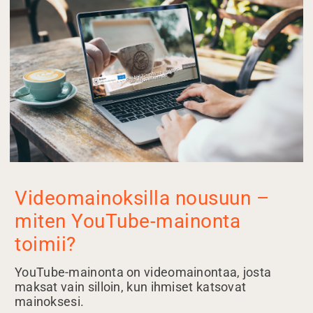
Videomainoksilla nousuun –
miten YouTube-mainonta
toimii?
YouTube-mainonta on videomainontaa, josta
maksat vain silloin, kun ihmiset katsovat
mainoksesi.