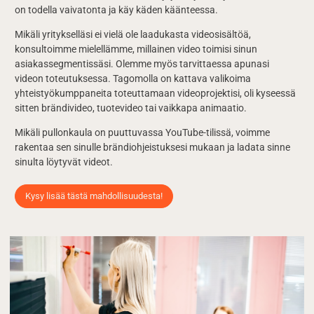
on todella vaivatonta ja käy käden käänteessa.
Mikäli yritykselläsi ei vielä ole laadukasta videosisältöä,
konsultoimme mielellämme, millainen video toimisi sinun
asiakassegmentissäsi. Olemme myös tarvittaessa apunasi
videon toteutuksessa. Tagomolla on kattava valikoima
yhteistyökumppaneita toteuttamaan videoprojektisi, oli kyseessä
sitten brändivideo, tuotevideo tai vaikkapa animaatio.
Mikäli pullonkaula on puuttuvassa YouTube-tilissä, voimme
rakentaa sen sinulle brändiohjeistuksesi mukaan ja ladata sinne
sinulta löytyvät videot.
Kysy lisää tästä mahdollisuudesta!