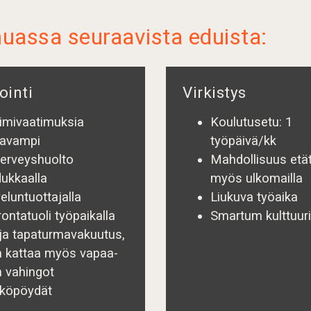
assa seuraavista eduista:
ointi
Virkistys
imivaatimuksia
Koulutusetu: 1
tavampi
työpäivä/kk
terveyshuolto
Mahdollisuus etä
dukkaalla
myös ulkomailla
eluntuottajalla
Liukuva työaika
ontatuoli työpaikalla
Smartum kulttuur
ja tapaturmavakuutus,
a kattaa myös vapaa-
n vahingot
köpöydät