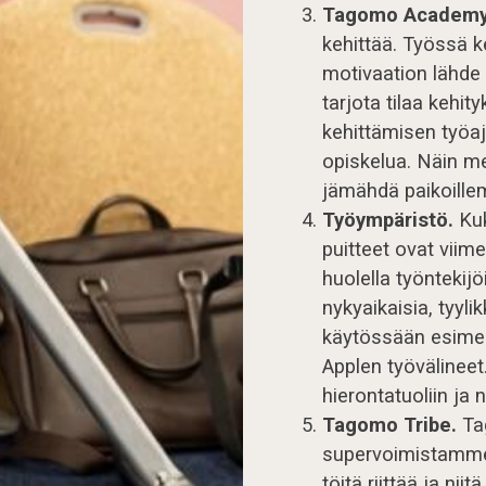
Tagomo Academ
kehittää. Työssä k
motivaation lähde 
tarjota tilaa kehi
kehittämisen työaj
opiskelua. Näin 
jämähdä paikoill
Työympäristö.
Kuk
puitteet ovat viim
huolella työntekij
nykyaikaisia, tyyli
käytössään esimer
Applen työvälineet
hierontatuoliin ja 
Tagomo Tribe.
Ta
supervoimistamme.
töitä riittää ja n