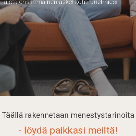
ja ota ensimmäinen askel kohti unelmiesi
Täällä rakennetaan menestystarinoita
- löydä paikkasi meiltä!