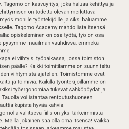
y.
Tagomo on kasvuyritys, joka haluaa kehittyä ja
ehittymisen on todettu olevan merkittävä
myös monille työntekijöille ja siksi haluamme
tykselle. Tagomo Academy mahdollista itsensä
alla: opiskeleminen on osa työtä, työ on osa
me pysymme maailman vauhdissa, emmekä
emme.
apa ei viihtyisi työpaikassa, jossa toimiston
eisen päälle? Kaikki toimitilamme on suunniteltu
öiden viihtymistä ajatellen. Toimistomme ovat
kkäitä ja toimivia. Kaikilla työntekijöillämme on
kiksi työergonomiaa tukevat sähköpöydät ja
. Tauolla voi istahtaa rentoutushuoneen
nauttia kupista hyvää kahvia.
gomolla vallitseva fiilis on yksi tärkeimmistä
 Meillä jokainen saa olla oma itsensä! Vaikka
iitä tehdään tosissaan, arkeamme maustaa