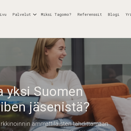
ivu
Palvelut
Miksi Tagomo?
Referenssit
Blogi
Yr
la yksi Suomen
iben jäsenistä?
markkinoinnin ammattilaisten tähdittämään