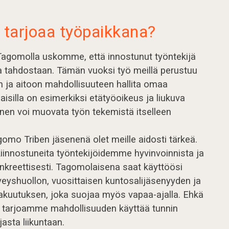
tarjoaa työpaikkana?
agomolla uskomme, että innostunut työntekijä
a tahdostaan. Tämän vuoksi työ meillä perustuu
n ja aitoon mahdollisuuteen hallita omaa
isilla on esimerkiksi etätyöoikeus ja liukuva
ainen voi muovata työn tekemistä itselleen
omo Triben jäsenenä olet meille aidosti tärkeä.
iinnostuneita työntekijöidemme hyvinvoinnista ja
nkreettisesti. Tagomolaisena saat käyttöösi
veyshuollon, vuosittaisen kuntosalijäsenyyden ja
akuutuksen, joka suojaa myös vapaa-ajalla. Ehkä
 tarjoamme mahdollisuuden käyttää tunnin
jasta liikuntaan.