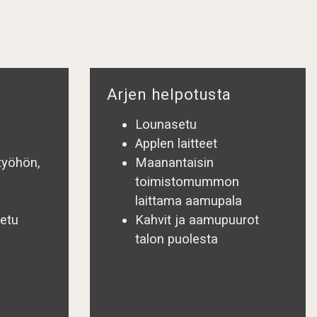
Arjen helpotusta
Lounasetu
Applen laitteet
työhön,
Maanantaisin
toimistomummon
laittama aamupala
ietu
Kahvit ja aamupuurot
talon puolesta