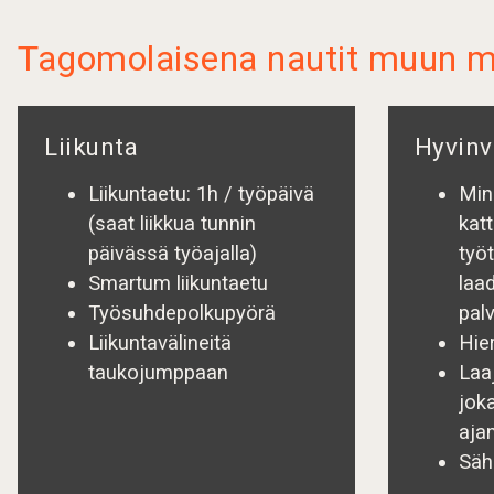
Tagomolaisena nautit muun mu
Liikunta
Hyvinv
Liikuntaetu: 1h / työpäivä
Min
(saat liikkua tunnin
kat
päivässä työajalla)
työ
Smartum liikuntaetu
laa
Työsuhdepolkupyörä
palv
Liikuntavälineitä
Hier
taukojumppaan
Laa
jok
aja
Säh