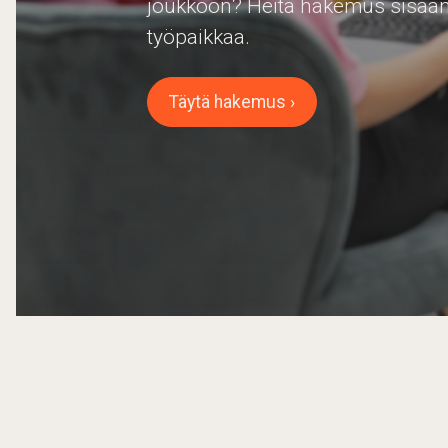
joukkoon? Heitä hakemus sisään 
työpaikkaa.
Täytä hakemus ›