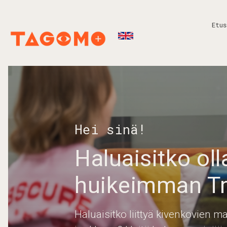
Etus
Hei sinä!
Haluaisitko ol
huikeimman Tr
Haluaisitko liittyä kivenkovien 