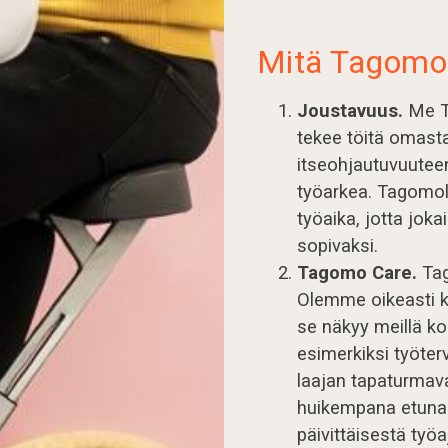
Mitä Tagomo 
Joustavuus.
Me T
tekee töitä omast
itseohjautuvuutee
työarkea. Tagomola
työaika, jotta jok
sopivaksi.
Tagomo Care.
Tag
Olemme oikeasti k
se näkyy meillä ko
esimerkiksi työter
laajan tapaturmav
huikempana etuna
päivittäisestä työa