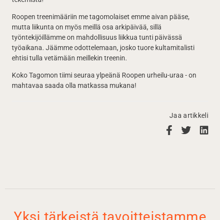
Roopen treenimääriin me tagomolaiset emme aivan pääse,
mutta liikunta on myös meillä osa arkipäivää, sillä
työntekijöillämme on mahdollisuus liikkua tunti päivässä
työaikana. Jäämme odottelemaan, josko tuore kultamitalisti
ehtisi tulla vetämään meillekin treenin.
Koko Tagomon tiimi seuraa ylpeänä Roopen urheilu-uraa - on
mahtavaa saada olla matkassa mukana!
Jaa artikkeli
Yksi tärkeistä tavoitteistamme