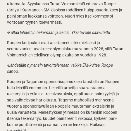
ulkomailla. Syyskuussa Turun Voimamiehiä edustava Roope
täräytti Kuortaneen SM-kisoissa todellisen huippusuorituksen ja
paini oman luokkansa voittoon. Nuori mies itse kommentoi
voittoaan tyynen itsevarmasti.
-Kultaa lähdettiin hakemaan ja se tuli. Yksi tavoite saavutettu.
Roopen kotijoukot ovat asettaneet leikkimielisesti jo
seuraavankin tavoitteen: olympiakultaa vuonna 2028, sillä Turun
Voimamiehien edellinen olympiakulta on vuodelta 1928.
-Lähdetään nyt ensin tavoittelemaan vaikka EM-kultaa, Roope
sanoo.
Roopen ja Tagomon sponsorisopimuksen taustalla on Roopen
halu leireillä enemmän. Leireillä urheilija saa vastaansa
useampia ja erilaisia treenivastuksia, oppii uusia painityylejä ja
saa vaihtelevaa harjoitusta. Tagomo mahdollisti menneenä
vuotena sponsoriavullaan Roopelle muutaman extraleirin ja
uusia varusteita. Menestyksen ytimessä on kuitenkin Roopen
itsensä tekemä työ: kuudet painitreenit viikossa, kylkeen pari-
kolme punttitreeniä ja saman verran lenkkejä. Huikeaa
tekemistä!