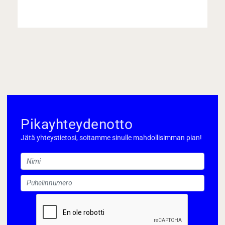
Pikayhteydenotto
Jätä yhteystietosi, soitamme sinulle mahdollisimman pian!