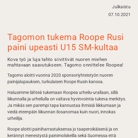
Julkaistu
07.10.2021
Tagomon tukema Roope Rusi
paini upeasti U15 SM-kultaa
Kova työ ja luja tahto siivittivät nuoren miehen
mahtavaan saavutukseen. Tagomo onnittelee Roopea!
Tagomo aloitti vuonna 2020 sponsoriyhteistyön nuoren
painijalupauksen, turkulaisen Roope Rusin kanssa.
Halusimme lähteä tukemaan Roopea urheilu-urallaan, sillä
liikunnalla ja urheilulla on valtava hyvinvointia tukeva merkitys.
Ja mikäs sen parempi tapa kannustaa ihmisiä liikkumaan ja
viedä eteenpäin liikunnan ilosanomaa kuin nuori, innokas
urheilija.
Roope aloitti painiharrastuksensa jo taaperoikäisenä ja on
kerännyt menestystä painimolskeilla sekä Suomessa että