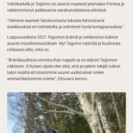
Valtakadulla ja Tagomo on saanut nopeasti jalansijaa Porissa ja
vakiinnuttanut paikkaansa satakuntalaisissa piireissä.
“Olemme saaneet Satakunnasta lukuisia kiinnostavia
asiakkuuksia eri toimialoilta ja solmineet hyviä kumppanuuksia.”
Loppuvuodesta 2021 Tagomon brändi ja verkkosivut kokivat
suuren muodonmuutoksen. Nyt Tagomo näyttää ja kuulostaa
rohkeasti siltä, mitä on.
“Brändiuudistus onnistui ihan nappiin ja on aidosti Tagomon
näköinen. Erityisen ylpeä olen siitä, että projektin tekijät tulivat
talon sisältä eli toteutimme suuret uudistukset omien
ammattilaistemme voimin”, Elovaara kertoo.