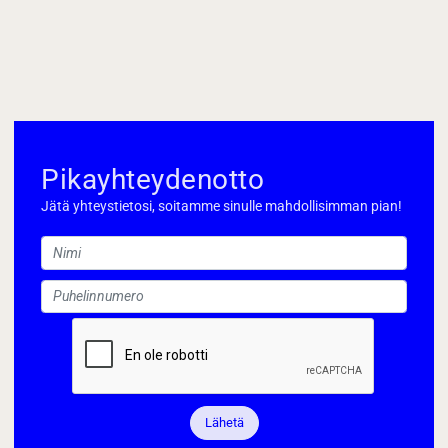
Pikayhteydenotto
Jätä yhteystietosi, soitamme sinulle mahdollisimman pian!
Lähetä