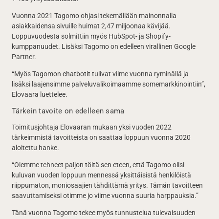
Vuonna 2021 Tagomo ohjasi tekemällään mainonnalla
asiakkaidensa sivuille huimat 2,47 miljoonaa kävijää.
Loppuvuodesta solmittiin myös HubSpot- ja Shopify-
kumppanuudet. Lisäksi Tagomo on edelleen virallinen Google
Partner.
“Myös Tagomon chatbotit tulivat viime vuonna ryminällä ja
lisäksi laajensimme palveluvalikoimaamme somemarkkinointiin”,
Elovaara luettelee.
Tärkein tavoite on edelleen sama
Toimitusjohtaja Elovaaran mukaan yksi vuoden 2022
tärkeimmistä tavoitteista on saattaa loppuun vuonna 2020
aloitettu hanke.
“Olemme tehneet paljon töitä sen eteen, että Tagomo olisi
kuluvan vuoden loppuun mennessä yksittäisistä henkilöistä
riippumaton, moniosaajien tähdittämä yritys. Tämän tavoitteen
saavuttamiseksi otimme jo viime vuonna suuria harppauksia.”
Tänä vuonna Tagomo tekee myös tunnustelua tulevaisuuden