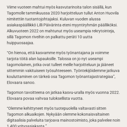
Viime vuoteen mahtui myös kasvutarinoita talon sisällä, kun
Tagomolle tammikuussa 2020 harjoitteluun tullut Anton Huovila
nimitettiin tuotantojohtajaksi. Kuluvan vuoden alussa
asiakaspäällikkö Lilli Päivärinta eteni myyntiryhmän päälliköksi.
Alkuvuoteen 2022 on mahtunut myös useampia rekrytointeja,
sillä Tagomon riveihin on palkattu peräti 10 uutta
huippuosaajaa.
“On hienoa, että kasvamme myös työnantajana ja voimme
tarjota töitä alan lupauksille. Talossa on jo nyt useampi
tagomolainen, jotka ovat tulleet meille harjoitteluun ja jääneet
sittemmin vakituiseen työsuhteeseen. Työntekijöidemme jatkuva
kouluttaminen on tärkeä osa Tagomon työnantajastrategiaa”,
Elovaara sanoo.
Tagomon tavoitteena on jatkaa kasvu-uralla myös vuonna 2022.
Elovaara povaa vahvaa tuloksellista vuotta.
“Olemme kehittyneet myös tuotepuolella valtavasti sitten
Tagomon alkuaikojen. Nykyään olemme kokonaisvaltainen
digitaalisia palveluita tarjoava mainostoimisto, joka palvelee noin
1 400 yritysasiakasta.”