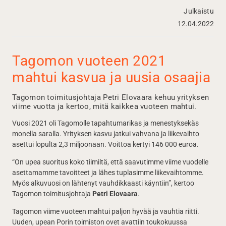
Julkaistu
12.04.2022
Tagomon vuoteen 2021
mahtui kasvua ja uusia osaajia
Tagomon toimitusjohtaja Petri Elovaara kehuu yrityksen
viime vuotta ja kertoo, mitä kaikkea vuoteen mahtui.
Vuosi 2021 oli Tagomolle tapahtumarikas ja menestyksekäs
monella saralla. Yrityksen kasvu jatkui vahvana ja liikevaihto
asettui lopulta 2,3 miljoonaan. Voittoa kertyi 146 000 euroa.
“On upea suoritus koko tiimiltä, että saavutimme viime vuodelle
asettamamme tavoitteet ja lähes tuplasimme liikevaihtomme.
Myös alkuvuosi on lähtenyt vauhdikkaasti käyntiin”, kertoo
Tagomon toimitusjohtaja
Petri Elovaara
.
Tagomon viime vuoteen mahtui paljon hyvää ja vauhtia riitti.
Uuden, upean Porin toimiston ovet avattiin toukokuussa