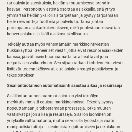
tarjouksia ja suosituksia, heidän sitoutumisensa brändiin
kasvaa. Personoitu viestintä osoittaa asiakkaille, että yritys
ymmärtää heidän yksilöllisiä tarpeitaan ja pystyy tarjoamaan
heille relevantteja tuotteita ja palveluita. Tämä johtaa
parempaan asiakaskokemukseen, mikä puolestaan kasvattaa
konversiolukuja ja lisää asiakasuskollisuutta.
Tekoäly auttaa myös vähentämään markkinointiviestien
hukkakäyttöä. Geneeriset viestit, jotka eivät resonoi asiakkaiden
kanssa, jäävät usein huomaamatta tai aiheuttavat jopa
negatiivisen vaikutelman. Sen sijaan tarkasti kohdennetut viestit
lisäävät todennäköisyyttä, että asiakas reagoi positiivisesti ja
tekee ostoksen.
Sisällöntuotannon automatisointi säästää aikaa ja resursseja
Sisällöntuotannon automatisointi on yksi tekoälyn
merkittävimmistä eduista markkinoinnissa. Tekoäly pystyy
nopeuttamaan ja tehostamaan prosesseja, jotka muuten
vaatisivat paljon aikaa ja resursseja. Sisällön luominen on
yrityksille välttämätöntä, mutta se voi olla työlästä ja vaatii
monipuolisia taitoja – ideoinnista kirjoittamiseen ja oikolukuun