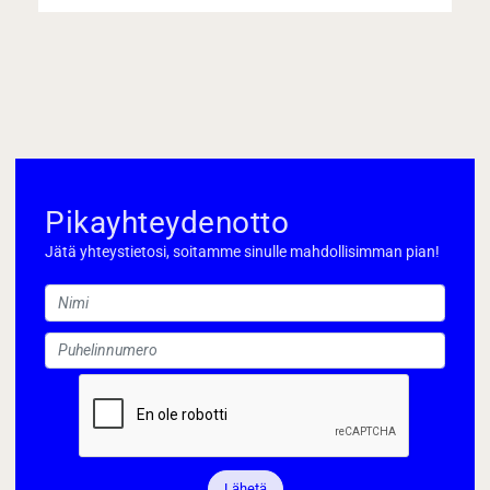
Pikayhteydenotto
Jätä yhteystietosi, soitamme sinulle mahdollisimman pian!
Lähetä