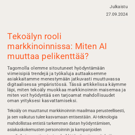
Julkaistu
27.09.2024
Tekoälyn rooli
markkinoinnissa: Miten AI
muuttaa pelikenttää?
Tagomolla olemme sitoutuneet hyödyntämään
viimeisipiä trendejä ja työkaluja auttaaksemme
asiakkaitamme menestymään jatkuvasti muuttuvassa
digitaalisessa ympäristössä. Tässä artikkelissa käymme
läpi, miten tekoäly muokkaa markkinoinnin maisemaa ja
miten voit hyödyntää sen tarjoamat mahdollisuudet
oman yrityksesi kasvattamiseksi.
Tekoäly on muuttanut markkinoinnin maailmaa perusteellisesti,
ja sen vaikutus tulee kasvamaan entisestään. AI-teknologia
mahdollistaa entistä tarkemman datan hyödyntämisen,
asiakaskokemusten personoinnin ja kampanjoiden