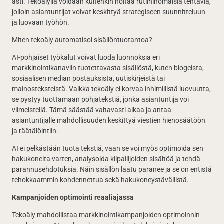
asti. Tekoälyllä voidaan kuitenkin hoitaa rutiininomaisia tehtäviä,
jolloin asiantuntijat voivat keskittyä strategiseen suunnitteluun
ja luovaan työhön.
Miten tekoäly automatisoi sisällöntuotantoa?
AI-pohjaiset työkalut voivat luoda luonnoksia eri
markkinointikanaviin tuotettavasta sisällöstä, kuten blogeista,
sosiaalisen median postauksista, uutiskirjeistä tai
mainosteksteistä. Vaikka tekoäly ei korvaa inhimillistä luovuutta,
se pystyy tuottamaan pohjatekstiä, jonka asiantuntija voi
viimeistellä. Tämä säästää valtavasti aikaa ja antaa
asiantuntijalle mahdollisuuden keskittyä viestien hienosäätöön
ja räätälöintiin.
AI ei pelkästään tuota tekstiä, vaan se voi myös optimoida sen
hakukoneita varten, analysoida kilpailijoiden sisältöä ja tehdä
parannusehdotuksia. Näin sisällön laatu paranee ja se on entistä
tehokkaammin kohdennettua sekä hakukoneystävällistä.
Kampanjoiden optimointi reaaliajassa
Tekoäly mahdollistaa markkinointikampanjoiden optimoinnin