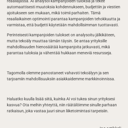
reaaliajassa. AI analysoi kampanjoiden tuloksia ja tekee
automaattisesti muutoksia kohdennukseen, budjettiin ja viestien
ajoitukseen sen mukaan, mikä toimii parhaiten. Tämä
reaaliaikainen optimointi parantaa kampanjoiden tehokkuutta ja
varmistaa, että budjetti käytetään mahdollisimman tuottavasti.
Perinteisesti kampanjoiden tulokset on analysoitu jälkikäteen,
mutta tekoäly muuttaa tämän täysin. Se antaa yrityksille
mahdollisuuden hienosäätää kampanjoita jatkuvasti, mikä
parantaa tuloksia ja vähentää hukkaan meneviä resursseja.
Tagomolla olemme panostaneet vahavsti tekoälyyn ja sen
tarjoamiin mahdollisuuksiin asiakkaidemme markkinoinnissa.
Haluatko kuulla lisää siitä, kuinka AI voi tukea sinun yrityksesi
kasvua? Ota meihin yhteyttä, niin räätälöimme sinulle parhaan
ratkaisun, joka vastaa juuri sinun liiketoimintasi tarpeisiin.