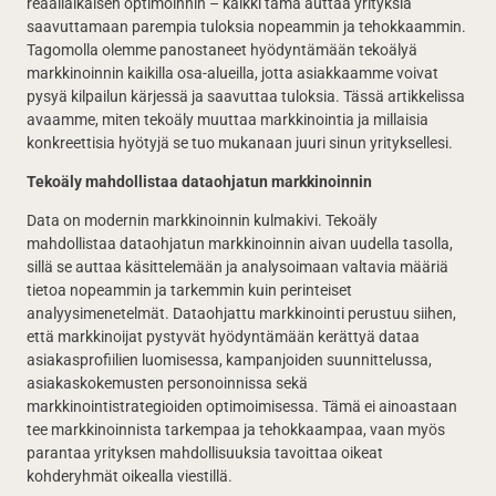
reaaliaikaisen optimoinnin – kaikki tämä auttaa yrityksiä
saavuttamaan parempia tuloksia nopeammin ja tehokkaammin.
Tagomolla olemme panostaneet hyödyntämään tekoälyä
markkinoinnin kaikilla osa-alueilla, jotta asiakkaamme voivat
pysyä kilpailun kärjessä ja saavuttaa tuloksia. Tässä artikkelissa
avaamme, miten tekoäly muuttaa markkinointia ja millaisia
konkreettisia hyötyjä se tuo mukanaan juuri sinun yrityksellesi.
Tekoäly mahdollistaa dataohjatun markkinoinnin
Data on modernin markkinoinnin kulmakivi. Tekoäly
mahdollistaa dataohjatun markkinoinnin aivan uudella tasolla,
sillä se auttaa käsittelemään ja analysoimaan valtavia määriä
tietoa nopeammin ja tarkemmin kuin perinteiset
analyysimenetelmät. Dataohjattu markkinointi perustuu siihen,
että markkinoijat pystyvät hyödyntämään kerättyä dataa
asiakasprofiilien luomisessa, kampanjoiden suunnittelussa,
asiakaskokemusten personoinnissa sekä
markkinointistrategioiden optimoimisessa. Tämä ei ainoastaan
tee markkinoinnista tarkempaa ja tehokkaampaa, vaan myös
parantaa yrityksen mahdollisuuksia tavoittaa oikeat
kohderyhmät oikealla viestillä.