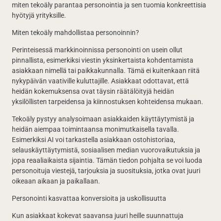
miten tekoäly parantaa personointia ja sen tuomia konkreettisia
hyötyjä yrityksille.
Miten tekoäly mahdollistaa personoinnin?
Perinteisessä markkinoinnissa personointi on usein ollut
pinnallista, esimerkiksi viestin yksinkertaista kohdentamista
asiakkaan nimellä tai paikkakunnalla. Tämä ei kuitenkaan riitä
nykypäivän vaativille kuluttajille. Asiakkaat odottavat, että
heidän kokemuksensa ovat täysin räätälöityjä heidän
yksilöllisten tarpeidensa ja kiinnostuksen kohteidensa mukaan.
Tekoäly pystyy analysoimaan asiakkaiden käyttäytymistä ja
heidän aiempaa toimintaansa monimutkaisella tavalla.
Esimerkiksi AI voi tarkastella asiakkaan ostohistoriaa,
selauskäyttäytymistä, sosiaalisen median vuorovaikutuksia ja
jopa reaaliaikaista sijaintia. Tämän tiedon pohjalta se voi luoda
personoituja viestejä, tarjouksia ja suosituksia, jotka ovat juuri
oikeaan aikaan ja paikallaan.
Personointi kasvattaa konversioita ja uskollisuutta
Kun asiakkaat kokevat saavansa juuri heille suunnattuja