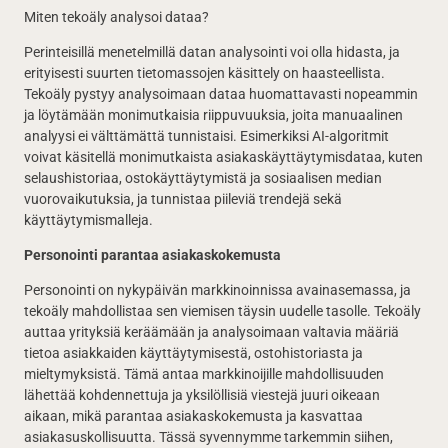
Miten tekoäly analysoi dataa?
Perinteisillä menetelmillä datan analysointi voi olla hidasta, ja
erityisesti suurten tietomassojen käsittely on haasteellista.
Tekoäly pystyy analysoimaan dataa huomattavasti nopeammin
ja löytämään monimutkaisia riippuvuuksia, joita manuaalinen
analyysi ei välttämättä tunnistaisi. Esimerkiksi AI-algoritmit
voivat käsitellä monimutkaista asiakaskäyttäytymisdataa, kuten
selaushistoriaa, ostokäyttäytymistä ja sosiaalisen median
vuorovaikutuksia, ja tunnistaa piileviä trendejä sekä
käyttäytymismalleja.
Personointi parantaa asiakaskokemusta
Personointi on nykypäivän markkinoinnissa avainasemassa, ja
tekoäly mahdollistaa sen viemisen täysin uudelle tasolle. Tekoäly
auttaa yrityksiä keräämään ja analysoimaan valtavia määriä
tietoa asiakkaiden käyttäytymisestä, ostohistoriasta ja
mieltymyksistä. Tämä antaa markkinoijille mahdollisuuden
lähettää kohdennettuja ja yksilöllisiä viestejä juuri oikeaan
aikaan, mikä parantaa asiakaskokemusta ja kasvattaa
asiakasuskollisuutta. Tässä syvennymme tarkemmin siihen,