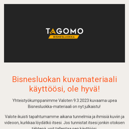
Bisnesluokan kuvamateriaali
käyttöösi, ole hyvä!
Yhteistyökumppanimme Valoten 9.3.2023 kuvaama upea
Bisnesluokka-materiaali on nyt julkaistu!
Valote ikuisti tapahtumamme aikana tunnelmia ja ihmisiä kuviin ja
videoon, kurkkaa löydätkö itsesi. Jos tunnistat itsesi jonkin otoksen
tähtenä, voit tallentaa sen käyttöösi.