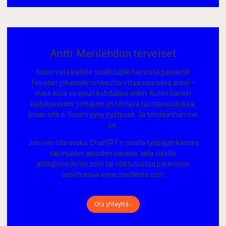
Antti Merilehdon terveiset
Kiitos vielä kaikille osallistujille hienosta päivästä!
Toivotan jokaiselle rohkeutta ottaa seuraava askel –
mikä ikinä se sinun kohdallasi onkin. Kuten sanoin
esityksessäni, yrittäjien on tehtävä tuottavuusloikka,
ilman sitä ei Suomi pysy pystyssä. Ja tehdäänhän me
se.
Jos voin olla avuksi ChatGPT:n osalta työpajan kanssa
tai muiden asioiden parissa, laita viestiä
antti@merilehto.com tai voit tutustua paremmin
osoitteessa www.merilehto.com
Ota yhteyttä ›