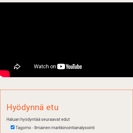
Hyödynnä etu
Haluan hyödyntää seuraavat edut
Tagomo - Ilmainen markkinointi­analysointi