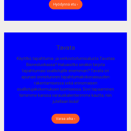
Hyödynnä etu ›
Tavata
Käytitkö tapahtuma- ja verkostoitumisalusta Tavataa
Bisnesluokassa? Haluaisitko sinäkin tarjota
tapahtumasi osallistujille enemmän? Tavata on
apunasi onnistuneen tapahtumakokonaisuuden
rakentamisessa sekä erinomaisen
osallistujakokemuksen luomisessa. Sovi tapaaminen
tiimimme kanssa varauskalenterimme kautta, niin
jutellaan lisää!
Varaa aika ›