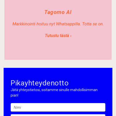
Tagomo AI
Markkinointi hoituu nyt Whatsappilla. Totta se on.
Tutustu tästä ›
Pikayhteydenotto
Jätä yhteystietosi, soitamme sinulle mahdollisimman
pian!