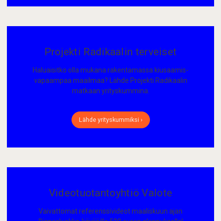
Projekti Radikaalin terveiset
Haluaisitko olla mukana rakentamassa kiusaamis­
vapaampaa maailmaa? Lähde Projekti Radikaalin
matkaan yrityskummina.
Lähde yrityskummiksi ›
Videotuotantoyhtiö Valote
Vaivattomat referenssivideot maaliskuun ajan