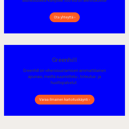
Bisnesluokka-kävijöille 500 euron alennuksella!
Ota yhteyttä ›
Greenhill
Greenhill on vihersisustamisen ammattilainen
apunasi, meiltä suunnittelu-, toteutus- ja
huoltopalvelut.
Varaa ilmainen kartoituskäynti ›