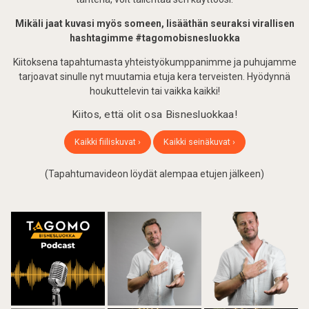
Mikäli jaat kuvasi myös someen, lisääthän seuraksi virallisen
hashtagimme #tagomobisnesluokka
Kiitoksena tapahtumasta yhteistyökumppanimme ja puhujamme
tarjoavat sinulle nyt muutamia etuja kera terveisten. Hyödynnä
houkuttelevin tai vaikka kaikki!
Kiitos, että olit osa Bisnesluokkaa!
Kaikki fiiliskuvat ›
Kaikki seinäkuvat ›
(Tapahtumavideon löydät alempaa etujen jälkeen)