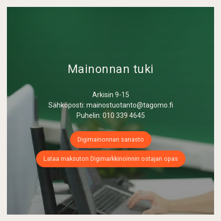
Mainonnan tuki
Arkisin 9-15
Sähköposti: mainostuotanto@tagomo.fi
Puhelin: 010 339 4645
Digimainonnan sanasto
Lataa maksuton Digimarkkinoinnin ostajan opas