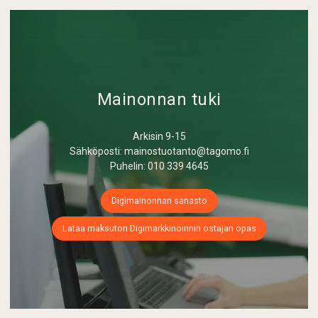
Mainonnan tuki
Arkisin 9-15
Sähköposti: mainostuotanto@tagomo.fi
Puhelin: 010 339 4645
Digimainonnan sanasto
Lataa maksuton Digimarkkinoinnin ostajan opas