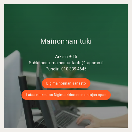
Mainonnan tuki
Arkisin 9-15
Sähköposti: mainostuotanto@tagomo.fi
Puhelin: 010 339 4645
Digimainonnan sanasto
Lataa maksuton Digimarkkinoinnin ostajan opas