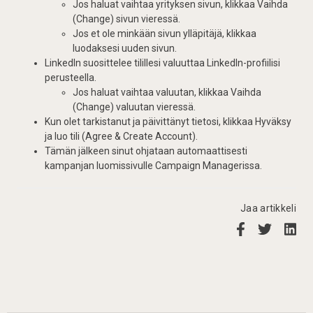
Jos haluat vaihtaa yrityksen sivun, klikkaa Vaihda
(Change) sivun vieressä.
Jos et ole minkään sivun ylläpitäjä, klikkaa
luodaksesi uuden sivun.
LinkedIn suosittelee tilillesi valuuttaa LinkedIn-profiilisi
perusteella.
Jos haluat vaihtaa valuutan, klikkaa Vaihda
(Change) valuutan vieressä.
Kun olet tarkistanut ja päivittänyt tietosi, klikkaa Hyväksy
ja luo tili (Agree & Create Account).
Tämän jälkeen sinut ohjataan automaattisesti
kampanjan luomissivulle Campaign Managerissa.
Jaa artikkeli