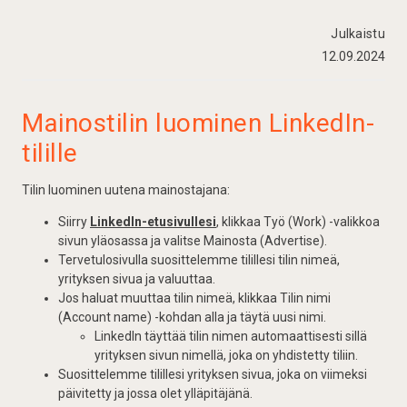
Julkaistu
12.09.2024
Mainostilin luominen LinkedIn-
tilille
Tilin luominen uutena mainostajana:
Siirry
LinkedIn-etusivullesi
, klikkaa Työ (Work) -valikkoa
sivun yläosassa ja valitse Mainosta (Advertise).
Tervetulosivulla suosittelemme tilillesi tilin nimeä,
yrityksen sivua ja valuuttaa.
Jos haluat muuttaa tilin nimeä, klikkaa Tilin nimi
(Account name) -kohdan alla ja täytä uusi nimi.
LinkedIn täyttää tilin nimen automaattisesti sillä
yrityksen sivun nimellä, joka on yhdistetty tiliin.
Suosittelemme tilillesi yrityksen sivua, joka on viimeksi
päivitetty ja jossa olet ylläpitäjänä.