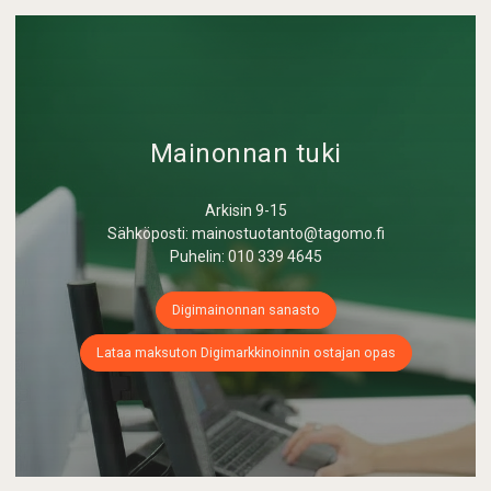
Mainonnan tuki
Arkisin 9-15
Sähköposti: mainostuotanto@tagomo.fi
Puhelin: 010 339 4645
Digimainonnan sanasto
Lataa maksuton Digimarkkinoinnin ostajan opas