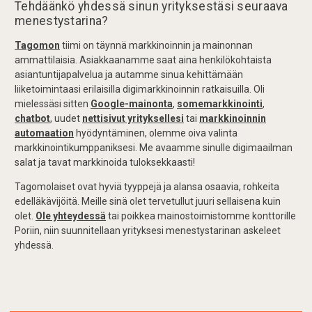
Tehdäänkö yhdessä sinun yrityksestäsi seuraava
menestystarina?
Tagomon
tiimi on täynnä markkinoinnin ja mainonnan
ammattilaisia. Asiakkaanamme saat aina henkilökohtaista
asiantuntijapalvelua ja autamme sinua kehittämään
liiketoimintaasi erilaisilla digimarkkinoinnin ratkaisuilla. Oli
mielessäsi sitten
Google-mainonta
,
somemarkkinointi
,
chatbot
, uudet
nettisivut yrityksellesi
tai
markkinoinnin
automaation
hyödyntäminen, olemme oiva valinta
markkinointikumppaniksesi. Me avaamme sinulle digimaailman
salat ja tavat markkinoida tuloksekkaasti!
Tagomolaiset ovat hyviä tyyppejä ja alansa osaavia, rohkeita
edelläkävijöitä. Meille sinä olet tervetullut juuri sellaisena kuin
olet.
Ole yhteydessä
tai poikkea mainostoimistomme konttorille
Poriin, niin suunnitellaan yrityksesi menestystarinan askeleet
yhdessä.