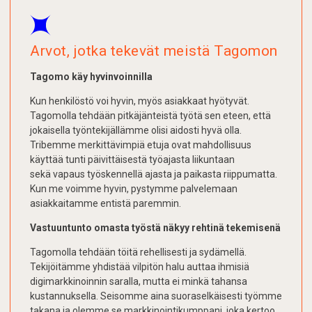
Arvot, jotka tekevät meistä Tagomon
Tagomo käy hyvinvoinnilla
Kun henkilöstö voi hyvin, myös asiakkaat hyötyvät.
Tagomolla tehdään pitkäjänteistä työtä sen eteen, että
jokaisella työntekijällämme olisi aidosti hyvä olla.
Tribemme merkittävimpiä etuja ovat mahdollisuus
käyttää tunti päivittäisestä työajasta liikuntaan
sekä vapaus työskennellä ajasta ja paikasta riippumatta.
Kun me voimme hyvin, pystymme palvelemaan
asiakkaitamme entistä paremmin.
Vastuuntunto omasta työstä näkyy rehtinä tekemisenä
Tagomolla tehdään töitä rehellisesti ja sydämellä.
Tekijöitämme yhdistää vilpitön halu auttaa ihmisiä
digimarkkinoinnin saralla, mutta ei minkä tahansa
kustannuksella. Seisomme aina suoraselkäisesti työmme
takana ja olemme se markkinointikumppani, joka kertoo