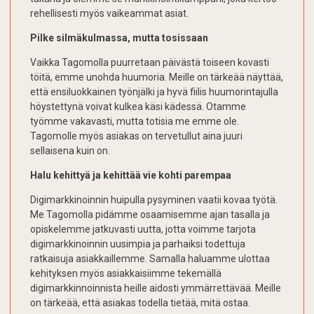
rehellisesti myös vaikeammat asiat.
Pilke silmäkulmassa, mutta tosissaan
Vaikka Tagomolla puurretaan päivästä toiseen kovasti
töitä, emme unohda huumoria. Meille on tärkeää näyttää,
että ensiluokkainen työnjälki ja hyvä fiilis huumorintajulla
höystettynä voivat kulkea käsi kädessä. Otamme
työmme vakavasti, mutta totisia me emme ole.
Tagomolle myös asiakas on tervetullut aina juuri
sellaisena kuin on.
Halu kehittyä ja kehittää vie kohti parempaa
Digimarkkinoinnin huipulla pysyminen vaatii kovaa työtä.
Me Tagomolla pidämme osaamisemme ajan tasalla ja
opiskelemme jatkuvasti uutta, jotta voimme tarjota
digimarkkinoinnin uusimpia ja parhaiksi todettuja
ratkaisuja asiakkaillemme. Samalla haluamme ulottaa
kehityksen myös asiakkaisiimme tekemällä
digimarkkinnoinnista heille aidosti ymmärrettävää. Meille
on tärkeää, että asiakas todella tietää, mitä ostaa.