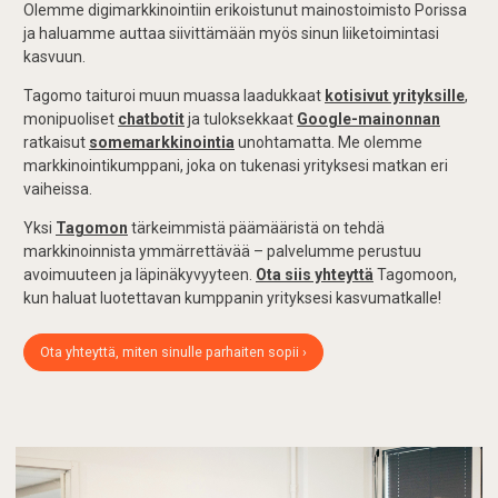
Olemme digimarkkinointiin erikoistunut mainostoimisto Porissa
ja haluamme auttaa siivittämään myös sinun liiketoimintasi
kasvuun.
Tagomo taituroi muun muassa laadukkaat
kotisivut yrityksille
,
monipuoliset
chatbotit
ja tuloksekkaat
Google-mainonnan
ratkaisut
somemarkkinointia
unohtamatta. Me olemme
markkinointikumppani, joka on tukenasi yrityksesi matkan eri
vaiheissa.
Yksi
Tagomon
tärkeimmistä päämääristä on tehdä
markkinoinnista ymmärrettävää – palvelumme perustuu
avoimuuteen ja läpinäkyvyyteen.
Ota siis yhteyttä
Tagomoon,
kun haluat luotettavan kumppanin yrityksesi kasvumatkalle!
Ota yhteyttä, miten sinulle parhaiten sopii ›