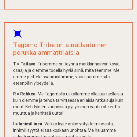
Tagomo Tribe on ainutlaatuinen
porukka ammattilaisia
T = Taitava.
Tribemme on täynnä markkinnoinnin kovia
osaajia ja olemme todella hyviä siinä, mitä teemme. Me
emme peittele osaamistamme, vaan jaamme sitä
eteenpäin ylpeydellä.
R = Rohkea.
Me Tagomolla uskallamme olla juuri sellaisia
kuin olemme ja tehdä tarvittaessa erilaisia ratkaisuja kuin
muut. Kehityksen vauhdissa pysyminen vaatii rohkeutta
muuttua ja kehittää uutta!
I = Inhimillinen.
Vaikka kyse onkin yritystoiminnasta,
inhimillisyyttä ei saa koskaan unohtaa. Me haluamme
aidosti ymmärtää yrittäjiä ja auttaa heitä