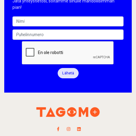
Jätä yhteystietosi, soitamme sinulle mahdollisimman
pian!
Lähetä