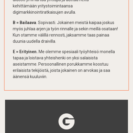
kehittämään yritystoimintaansa
digimarkkinointiratkaisujen avulla.
B = Bailaava
. Sopivasti. Jokainen meistä kaipaa joskus
myös juhlaa arjen ja työn rinnalle ja sekin meillä osataan!
Kun otamme välillä rennosti, jaksamme taas painaa
duunia uudella draivilla.
E = Erityinen.
Me olemme spesiaali työyhteisö monella
tapaa ja loistava yhteishenki on yksi salaisista
aseistamme. Persoonallinen porukkamme koostuu
erilaisista tekijöistä, joista jokainen on arvokas ja saa
äänensä kuuluviin.