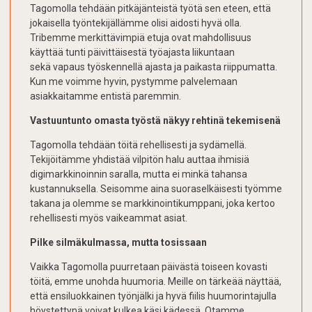
Tagomolla tehdään pitkäjänteistä työtä sen eteen, että
jokaisella työntekijällämme olisi aidosti hyvä olla.
Tribemme merkittävimpiä etuja ovat mahdollisuus
käyttää tunti päivittäisestä työajasta liikuntaan
sekä vapaus työskennellä ajasta ja paikasta riippumatta.
Kun me voimme hyvin, pystymme palvelemaan
asiakkaitamme entistä paremmin.
Vastuuntunto omasta työstä näkyy rehtinä tekemisenä
Tagomolla tehdään töitä rehellisesti ja sydämellä.
Tekijöitämme yhdistää vilpitön halu auttaa ihmisiä
digimarkkinoinnin saralla, mutta ei minkä tahansa
kustannuksella. Seisomme aina suoraselkäisesti työmme
takana ja olemme se markkinointikumppani, joka kertoo
rehellisesti myös vaikeammat asiat.
Pilke silmäkulmassa, mutta tosissaan
Vaikka Tagomolla puurretaan päivästä toiseen kovasti
töitä, emme unohda huumoria. Meille on tärkeää näyttää,
että ensiluokkainen työnjälki ja hyvä fiilis huumorintajulla
höystettynä voivat kulkea käsi kädessä. Otamme