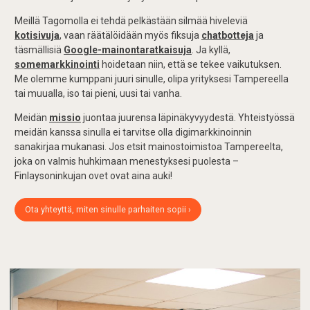
Meillä Tagomolla ei tehdä pelkästään silmää hiveleviä
kotisivuja
, vaan räätälöidään myös fiksuja
chatbotteja
ja
täsmällisiä
Google-mainontaratkaisuja
. Ja kyllä,
somemarkkinointi
hoidetaan niin, että se tekee vaikutuksen.
Me olemme kumppani juuri sinulle, olipa yrityksesi Tampereella
tai muualla, iso tai pieni, uusi tai vanha.
Meidän
missio
juontaa juurensa läpinäkyvyydestä. Yhteistyössä
meidän kanssa sinulla ei tarvitse olla digimarkkinoinnin
sanakirjaa mukanasi. Jos etsit mainostoimistoa Tampereelta,
joka on valmis huhkimaan menestyksesi puolesta –
Finlaysoninkujan ovet ovat aina auki!
Ota yhteyttä, miten sinulle parhaiten sopii ›