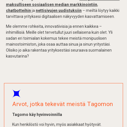
maksulliseen sosiaalisen median markkinointiin
,
chatbotteihin
ja
nettisivujen uudistuksiin
– meiltä löytyy kaikki
tarvittava yrityksesi digitaalisen näkyvyyden kasvattamiseen.
Me olemme rohkeita, innovatiivisia ja ennen kaikkea –
inhimillisiä. Meille olet tervetullut juuri sellaisena kuin olet. Yli
sadan eri toimialan kokemus tekee meistä monipuolisen
mainostoimiston, joka osaa auttaa sinua ja sinun yritystäsi.
Olisiko jo aika rakentaa yrityksestäsi seuraava suomalainen
kasvutarina?
Arvot, jotka tekevät meistä Tagomon
Tagomo käy hyvinvoinnilla
Kun henkilöstö voi hyvin, myös asiakkaat hyötyvät.