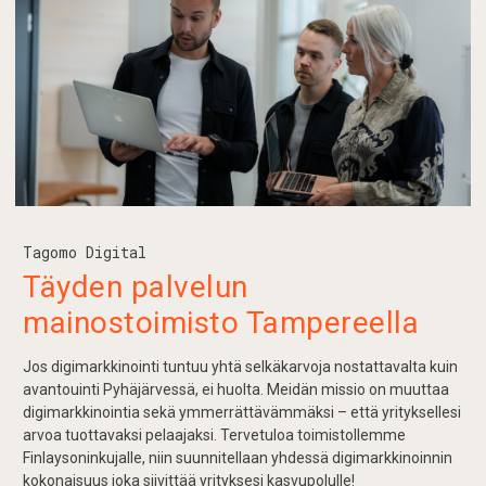
Tagomo Digital
Täyden palvelun
mainostoimisto Tampereella
Jos digimarkkinointi tuntuu yhtä selkäkarvoja nostattavalta kuin
avantouinti Pyhäjärvessä, ei huolta. Meidän missio on muuttaa
digimarkkinointia sekä ymmerrättävämmäksi – että yrityksellesi
arvoa tuottavaksi pelaajaksi. Tervetuloa toimistollemme
Finlaysoninkujalle, niin suunnitellaan yhdessä digimarkkinoinnin
kokonaisuus joka siivittää yrityksesi kasvupolulle!