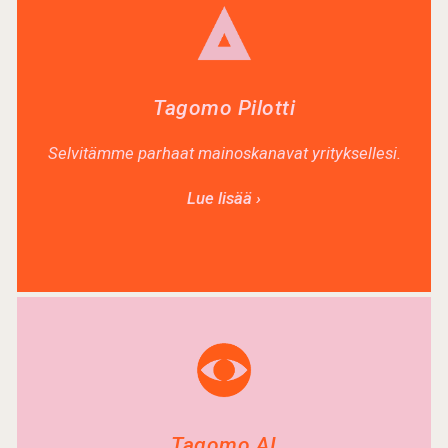
Tagomo Pilotti
Selvitämme parhaat mainoskanavat yrityksellesi.
Lue lisää ›
Tagomo AI