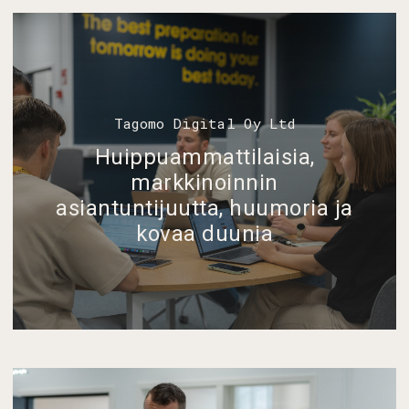
Tagomo Digital Oy Ltd
Huippuammattilaisia,
markkinoinnin
asiantuntijuutta, huumoria ja
kovaa duunia