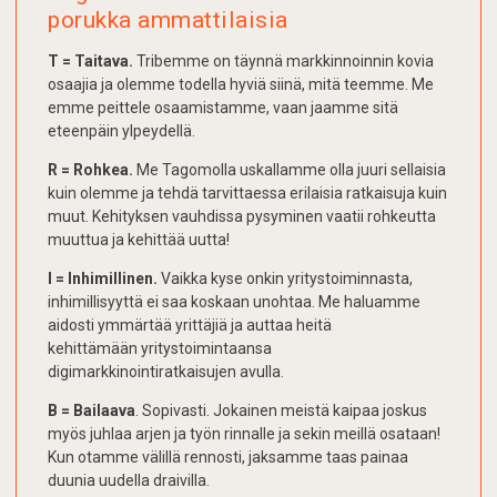
porukka ammattilaisia
T = Taitava.
Tribemme on täynnä markkinnoinnin kovia
osaajia ja olemme todella hyviä siinä, mitä teemme. Me
emme peittele osaamistamme, vaan jaamme sitä
eteenpäin ylpeydellä.
R = Rohkea.
Me Tagomolla uskallamme olla juuri sellaisia
kuin olemme ja tehdä tarvittaessa erilaisia ratkaisuja kuin
muut. Kehityksen vauhdissa pysyminen vaatii rohkeutta
muuttua ja kehittää uutta!
I = Inhimillinen.
Vaikka kyse onkin yritystoiminnasta,
inhimillisyyttä ei saa koskaan unohtaa. Me haluamme
aidosti ymmärtää yrittäjiä ja auttaa heitä
kehittämään yritystoimintaansa
digimarkkinointiratkaisujen avulla.
B = Bailaava
. Sopivasti. Jokainen meistä kaipaa joskus
myös juhlaa arjen ja työn rinnalle ja sekin meillä osataan!
Kun otamme välillä rennosti, jaksamme taas painaa
duunia uudella draivilla.