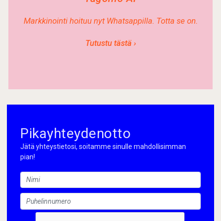
Markkinointi hoituu nyt Whatsappilla. Totta se on.
Tutustu tästä ›
Pikayhteydenotto
Jätä yhteystietosi, soitamme sinulle mahdollisimman
pian!