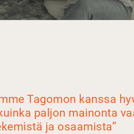
mme Tagomon kanssa hyv
kuinka paljon mainonta vaa
tekemistä ja osaamista”