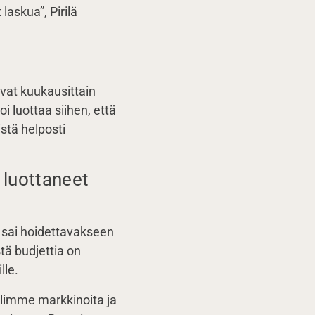
laskua”, Pirilä
vat kuukausittain
 luottaa siihen, että
stä helposti
 luottaneet
 sai hoidettavakseen
tä budjettia on
lle.
elimme markkinoita ja