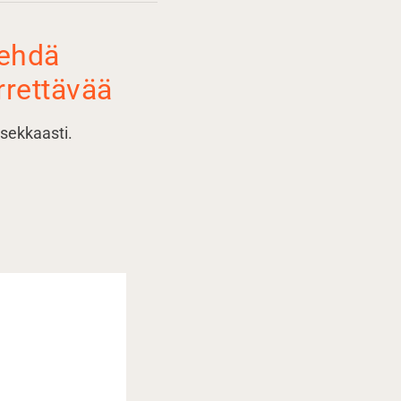
tehdä
rettävää
sekkaasti.