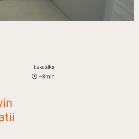
Lukuaika
~3min
in
tii