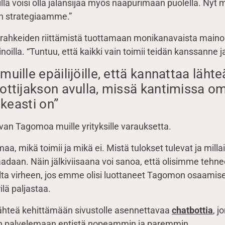
lä voisi olla jalansijaa myös naapurimaan puolella. Nyt 
än strategiaamme.”
n rahkeiden riittämistä tuottamaan monikanavaista main
noilla. “Tuntuu, että kaikki vain toimii teidän kanssanne ja
uille epäilijöille, että kannattaa läht
ottijakson avulla, missä kantimissa o
ikeasti on”
evan Tagomoa muille yrityksille varauksetta.
aa, mikä toimii ja mikä ei. Mistä tulokset tulevat ja mill
adaan. Näin jälkiviisaana voi sanoa, että olisimme tehn
a virheen, jos emme olisi luottaneet Tagomon osaamiseen.
rilä paljastaa.
ähteä kehittämään sivustolle asennettavaa
chatbottia
, j
an palvelemaan entistä nopeammin ja paremmin.