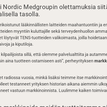
Nordic Medgroupin olettamuksia siitä,
lisella tasolla.
koistunut lääkinnällisten laitteiden maahantuontiin ja er
teiden myyntiin kuluttajille sekä terveydenhuollon ammat
et löytyvät TENS-tuotteiden valikoimasta, joilla hoidetaan
ivoja ja kiputiloja.
lpailijoista sillä, että olemme palvelualttiita ja autamme
sin aina tuotteen ostamiseen asti”, perheyrityksen
markki
radiossa vuosia, minkä lisäksi teimme itse markkinoin
lleet testanneet yrityksen historian aikana aiemmin ulk
taneet vastuun markkinoinnista. Luulimme kaiken toimivan