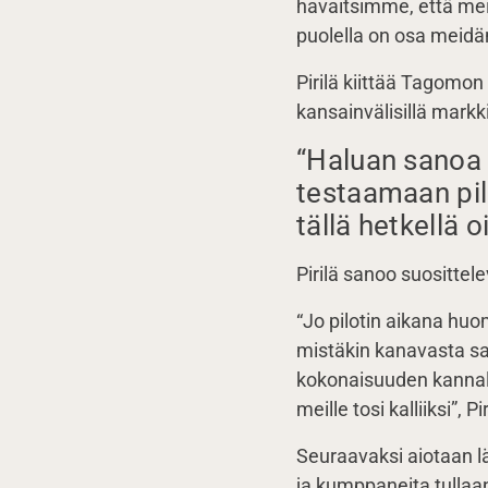
havaitsimme, että meil
puolella on osa meid
Pirilä kiittää Tagomo
kansainvälisillä markki
“Haluan sanoa m
testaamaan pil
tällä hetkellä o
Pirilä sanoo suosittel
“Jo pilotin aikana huom
mistäkin kanavasta sa
kokonaisuuden kannalt
meille tosi kalliiksi”, Pi
Seuraavaksi aiotaan l
ja kumppaneita tulla