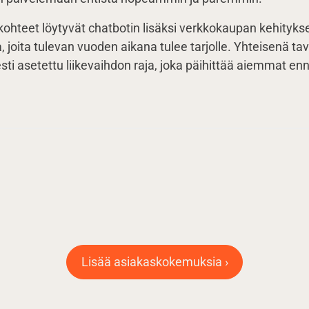
ohteet löytyvät chatbotin lisäksi verkkokaupan kehitykse
oita tulevan vuoden aikana tulee tarjolle. Yhteisenä tav
ti asetettu liikevaihdon raja, joka päihittää aiemmat enn
Lisää asiakaskokemuksia ›