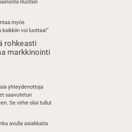
mainonta Ruotsin
ontaa myös
 kaikkiin voi luottaa!”
eä rohkeasti
ma markkinointi
aisia yhteydenottoja
eet saavutetun
 Se virhe olisi tullut
onka avulla asiakkaita