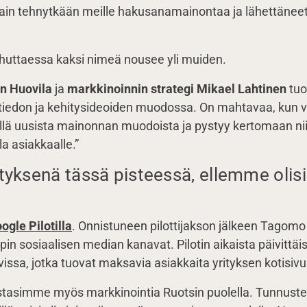
 vain tehnytkään meille hakusanamainontaa ja lähettäneet 
huttaessa kaksi nimeä nousee yli muiden.
n Huovila
ja
markkinoinnin strategi Mikael Lahtinen
tuo
tiedon ja kehitysideoiden muodossa. On mahtavaa, kun voi
llä uusista mainonnan muodoista ja pystyy kertomaan nii
a asiakkaalle.”
tyksenä tässä pisteessä, ellemme olisi
ogle Pilotilla
. Onnistuneen pilottijakson jälkeen Tagomo
 sosiaalisen median kanavat. Pilotin aikaista päivittäis
vissa, jotka tuovat maksavia asiakkaita yrityksen kotisivui
 testasimme myös markkinointia Ruotsin puolella. Tunnust