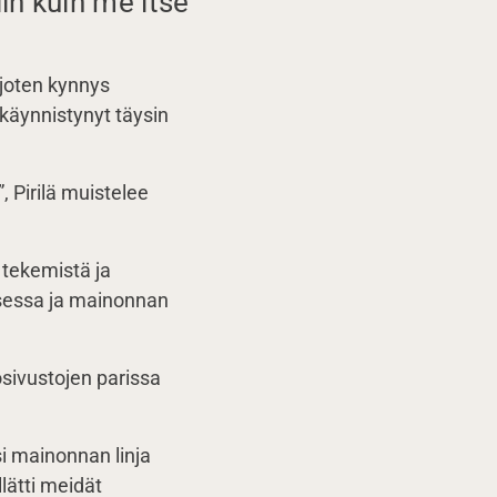
n kuin me itse
 joten kynnys
käynnistynyt täysin
 Pirilä muistelee
 tekemistä ja
isessa ja mainonnan
sivustojen parissa
i mainonnan linja
ätti meidät