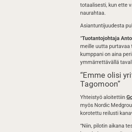
totaalisesti, kun ette
naurahtaa.
Asiantuntijuudesta pu
“
Tuotantojohtaja Anto
meille uutta purtavaa 
kumppani on aina peri
ymmärrettävällä tavall
“Emme olisi yri
Tagomoon”
Yhteistyö aloitettiin
Go
myös Nordic Medgroupin
korotettu reilusti kana
“Niin, pilotin aikana