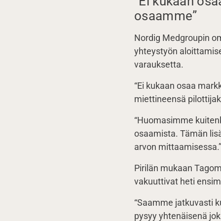
“Ei kukaan osa
osaamme”
Nordig Medgroupin o
yhteystyön aloittamise
varauksetta.
“Ei kukaan osaa markk
miettineensä pilottija
“Huomasimme kuitenkin
osaamista. Tämän lisä
arvon mittaamisessa.
Pirilän mukaan Tagomo
vakuuttivat heti ensime
“Saamme jatkuvasti ku
pysyy yhtenäisenä jo