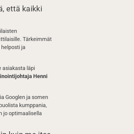
 että kaikki
ilaisten
tilaisille. Tärkeimmät
 helposti ja
 asiakasta läpi
nointijohtaja Henni
tia Googlen ja somen
opuolista kumppania,
 jo optimaalisella