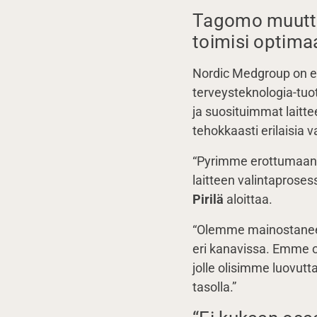
Tagomo muutti 
toimisi optimaa
Nordic Medgroup on eri
terveysteknologia-tuot
ja suosituimmat laitte
tehokkaasti erilaisia va
“Pyrimme erottumaan ki
laitteen valintaproses
Pirilä
aloittaa.
“Olemme mainostaneet 
eri kanavissa. Emme o
jolle olisimme luovut
tasolla.”