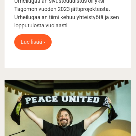
Urheilugaalan sivustouudistus oli yksi
Tagomon vuoden 2023 jättiprojekteista.
Urheilugaalan tiimi kehuu yhteistyötä ja sen
lopputulosta vuolaasti.
Lue lisää ›