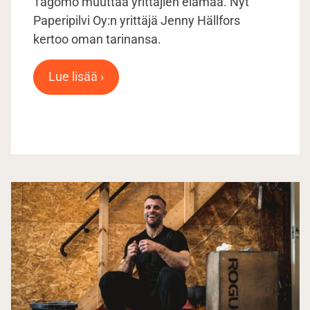
Tagomo muuttaa yrittäjien elämää. Nyt
Paperipilvi Oy:n yrittäjä Jenny Hällfors
kertoo oman tarinansa.
Lue lisää ›