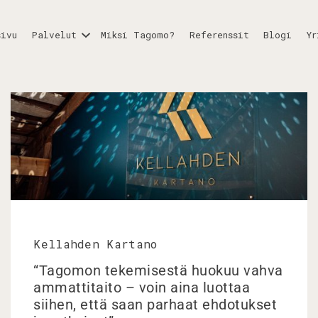
sivu
Palvelut
Miksi Tagomo?
Referenssit
Blogi
Yr
Kellahden Kartano
“Tagomon tekemisestä huokuu vahva
ammattitaito – voin aina luottaa
siihen, että saan parhaat ehdotukset