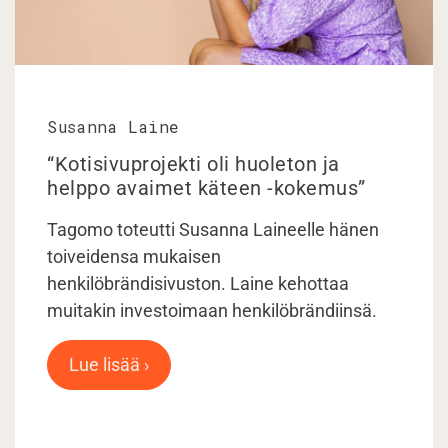
Susanna Laine
“Kotisivuprojekti oli huoleton ja
helppo avaimet käteen -kokemus”
Tagomo toteutti Susanna Laineelle hänen
toiveidensa mukaisen
henkilöbrändisivuston. Laine kehottaa
muitakin investoimaan henkilöbrändiinsä.
Lue lisää ›