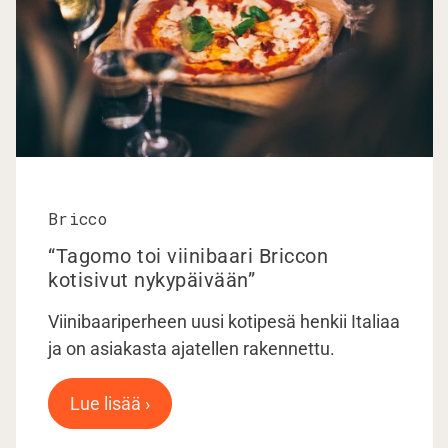
Bricco
“Tagomo toi viinibaari Briccon
kotisivut nykypäivään”
Viinibaariperheen uusi kotipesä henkii Italiaa
ja on asiakasta ajatellen rakennettu.
Lue lisää ›