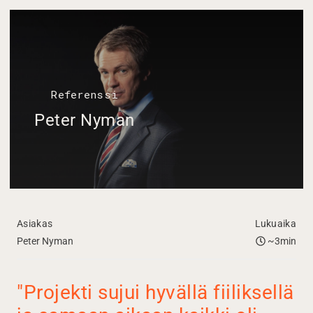
Referenssi
Peter Nyman
Asiakas
Lukuaika
Peter Nyman
~3min
"Projekti sujui hyvällä fiiliksellä