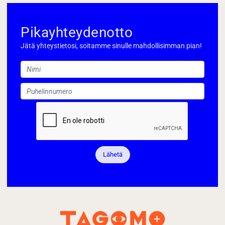
Pikayhteydenotto
Jätä yhteystietosi, soitamme sinulle mahdollisimman pian!
Lähetä