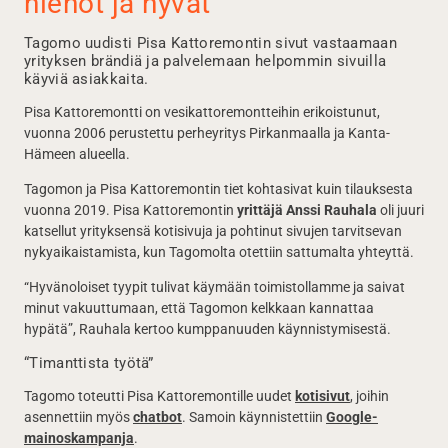
hienot ja hyvät”
Tagomo uudisti Pisa Kattoremontin sivut vastaamaan
yrityksen brändiä ja palvelemaan helpommin sivuilla
käyviä asiakkaita.
Pisa Kattoremontti on vesikattoremontteihin erikoistunut,
vuonna 2006 perustettu perheyritys Pirkanmaalla ja Kanta-
Hämeen alueella.
Tagomon ja Pisa Kattoremontin tiet kohtasivat kuin tilauksesta
vuonna 2019. Pisa Kattoremontin
yrittäjä Anssi Rauhala
oli juuri
katsellut yrityksensä kotisivuja ja pohtinut sivujen tarvitsevan
nykyaikaistamista, kun Tagomolta otettiin sattumalta yhteyttä.
“Hyvänoloiset tyypit tulivat käymään toimistollamme ja saivat
minut vakuuttumaan, että Tagomon kelkkaan kannattaa
hypätä”, Rauhala kertoo kumppanuuden käynnistymisestä.
“Timanttista työtä”
Tagomo toteutti Pisa Kattoremontille uudet
kotisivut
, joihin
asennettiin myös
chatbot
. Samoin käynnistettiin
Google-
mainoskampanja
.