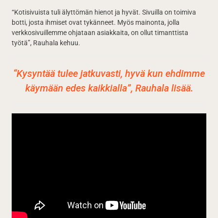
“Kotisivuista tuli älyttömän hienot ja hyvät. Sivuilla on toimiva
botti, josta ihmiset ovat tykänneet. Myös mainonta, jolla
verkkosivuillemme ohjataan asiakkaita, on ollut timanttista
työtä”, Rauhala kehuu.
“Kysyntää tulee jatkuvasti, hyvä kun ehdimme
käymään edes kaikkialla”, Rauhala lisää.