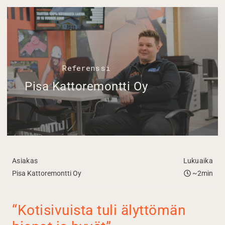
Referenssi
Pisa Kattoremontti Oy
Asiakas
Lukuaika
Pisa Kattoremontti Oy
~2min
“Kotisivuista tuli älyttömän