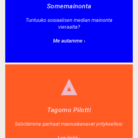
Somemainonta
Tuntuuko sosiaalisen median mainonta
vieraalta?
Me autamme ›
Tagomo Pilotti
Selvitämme parhaat mainoskanavat yrityksellesi.
Lue lisää ›