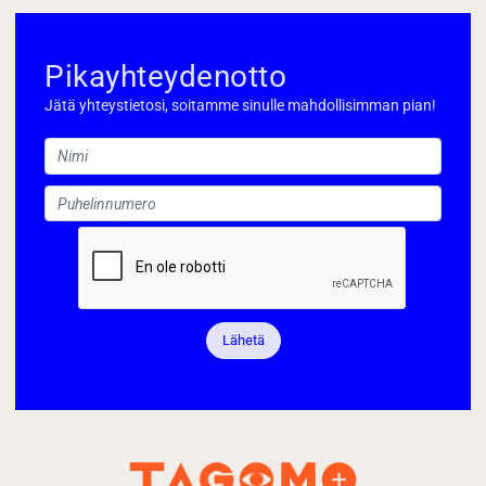
Pikayhteydenotto
Jätä yhteystietosi, soitamme sinulle mahdollisimman pian!
Lähetä