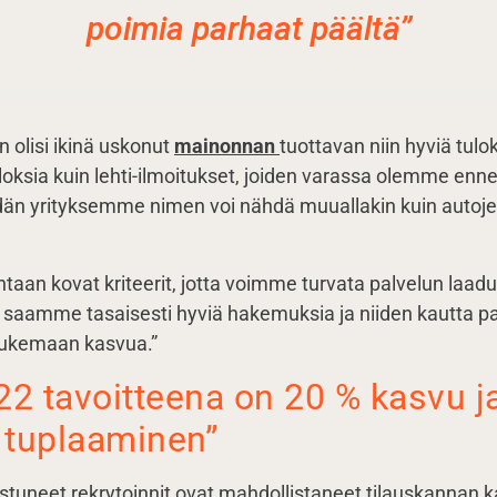
poimia parhaat päältä”
 olisi ikinä uskonut
mainonnan
tuottavan niin hyviä tul
oksia kuin lehti-ilmoitukset, joiden varassa olemme enne
idän yrityksemme nimen voi nähdä muuallakin kuin autoje
ohtaan kovat kriteerit, jotta voimme turvata palvelun laad
lä saamme tasaisesti hyviä hakemuksia ja niiden kautta p
tukemaan kasvua.”
2 tavoitteena on 20 % kasvu j
 tuplaaminen”
nistuneet rekrytoinnit ovat mahdollistaneet tilauskannan