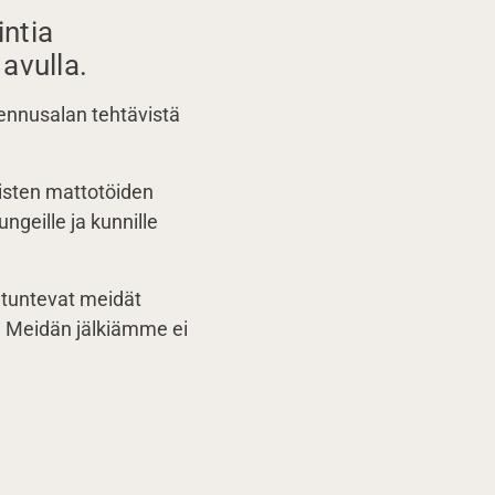
intia
avulla.
kennusalan tehtävistä
aisten mattotöiden
ngeille ja kunnille
at tuntevat meidät
ta. Meidän jälkiämme ei