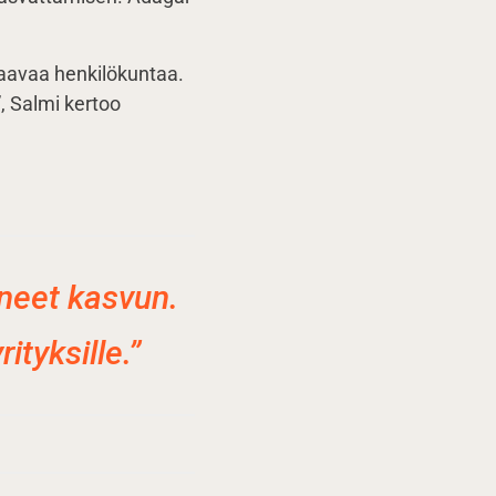
saavaa henkilökuntaa.
 Salmi kertoo
aneet kasvun.
tyksille.”