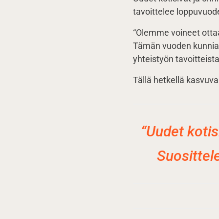
tavoittelee loppuvuod
“Olemme voineet ottaa
Tämän vuoden kunnian
yhteistyön tavoitteista
Tällä hetkellä kasvuv
“Uudet kotis
Suosittel