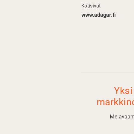
Kotisivut
www.adagar.fi
Yksi
markkin
Me avaamm