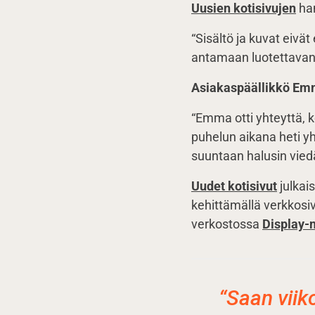
Uusien kotisivujen
han
“Sisältö ja kuvat eivä
antamaan luotettavan 
Asiakaspäällikkö Em
“Emma otti yhteyttä, k
puhelun aikana heti yh
suuntaan halusin viedä
Uudet kotisivut
julkais
kehittämällä verkkosiv
verkostossa
Display-
“Saan viik