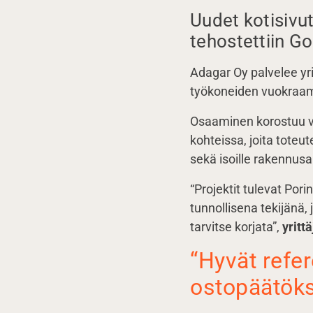
Uudet kotisivut
tehostettiin G
Adagar Oy palvelee yr
työkoneiden vuokraa
Osaaminen korostuu va
kohteissa, joita toteu
sekä isoille rakennusal
“Projektit tulevat Pori
tunnollisena tekijänä, 
tarvitse korjata”,
yritt
“Hyvät refer
ostopäätök