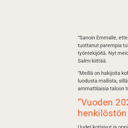
“Sanoin Emmalle, etten
tuottanut parempia tul
työntekijöitä. Nyt me
Salmi kiittää.
“Meillä on hakijoita k
luodusta mallista, sil
ammattilaisia taloon 
“Vuoden 202
henkilöstön
Uudet kotisivut ja on