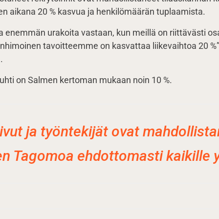
en aikana 20 % kasvua ja henkilömäärän tuplaamista.
 enemmän urakoita vastaan, kun meillä on riittävästi o
himoinen tavoitteemme on kasvattaa liikevaihtoa 20 %”,
.
auhti on Salmen kertoman mukaan noin 10 %.
ivut ja työntekijät ovat mahdollist
en Tagomoa ehdottomasti kaikille yri