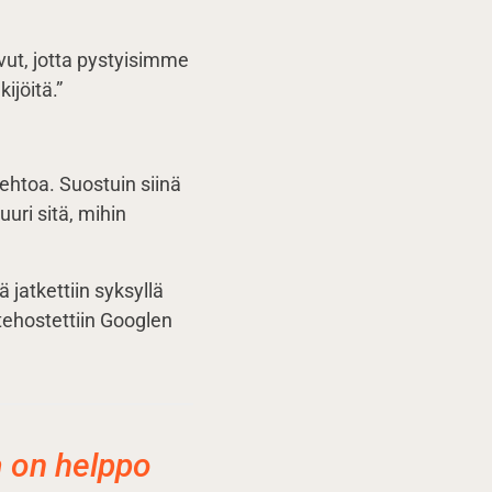
vut, jotta pystyisimme
ijöitä.”
oehtoa. Suostuin siinä
uri sitä, mihin
 jatkettiin syksyllä
tehostettiin Googlen
a on helppo