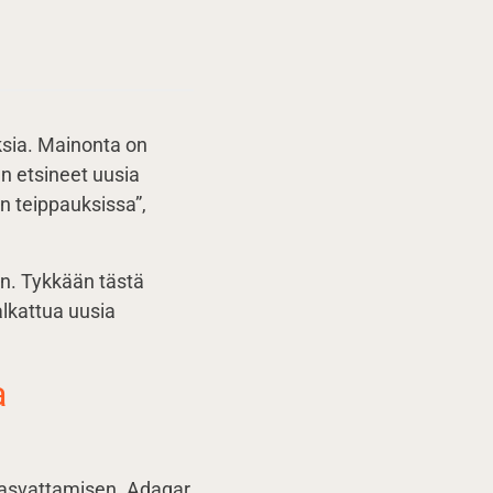
oksia. Mainonta on
n etsineet uusia
n teippauksissa”,
un. Tykkään tästä
alkattua uusia
a
 kasvattamisen. Adagar