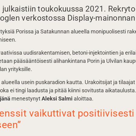
 julkaistiin toukokuussa 2021. Rekryto
ooglen verkostossa Display-mainonnan 
ityksiä Porissa ja Satakunnan alueella monipuolisesti ra
miseen.
ativissa uudisrakentamisen, betoni-injektointien ja eril
tetaan pääsääntöisesti alihankintana Porin ja Ulvilan kaupu
an yrityksille.
n alueella usein puskaradion kautta. Urakoitsijat ja tilaaj
joka ei tingi laadusta ja pitää kiinni sovitusta aikataulus
äjänä
menestynyt
Aleksi Salmi
aloittaa.
enssit vaikuttivat positiivisesti
seen”