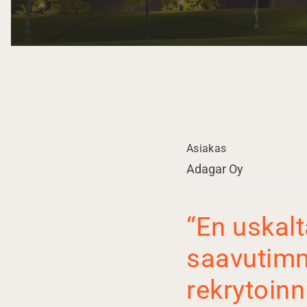
Asiakas
Adagar Oy
“En uskalt
saavutimm
rekrytoinn