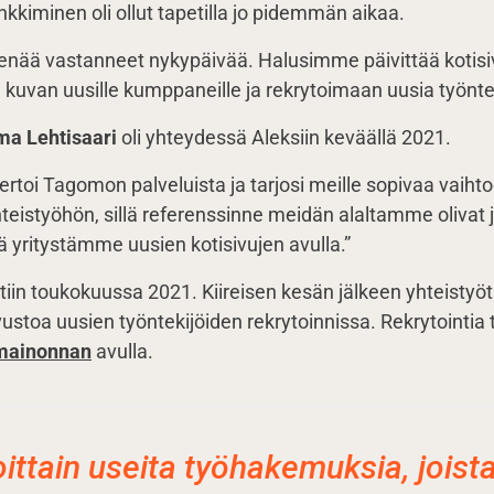
kkiminen oli ollut tapetilla jo pidemmän aikaa.
t enää vastanneet nykypäivää. Halusimme päivittää kotisi
kuvan uusille kumppaneille ja rekrytoimaan uusia työntek
ma Lehtisaari
oli yhteydessä Aleksiin keväällä 2021.
ertoi Tagomon palveluista ja tarjosi meille sopivaa vaiht
teistyöhön, sillä referenssinne meidän alaltamme olivat ju
 yritystämme uusien kotisivujen avulla.”
tiin toukokuussa 2021. Kiireisen kesän jälkeen yhteistyötä
ustoa uusien työntekijöiden rekrytoinnissa. Rekrytointia 
mainonnan
avulla.
oittain useita työhakemuksia, joist