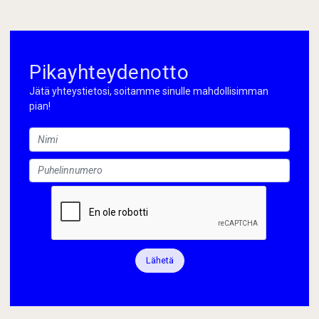
Pikayhteydenotto
Jätä yhteystietosi, soitamme sinulle mahdollisimman
pian!
Lähetä