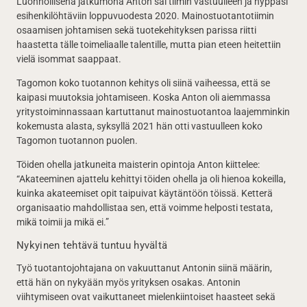
Luonnollisena jatkumona Anton sai tiimin vastuulleen ja hyppäsi
esihenkilöhtäviin loppuvuodesta 2020. Mainostuotantotiimin
osaamisen johtamisen sekä tuotekehityksen parissa riitti
haastetta tälle toimeliaalle talentille, mutta pian eteen heitettiin
vielä isommat saappaat.
Tagomon koko tuotannon kehitys oli siinä vaiheessa, että se
kaipasi muutoksia johtamiseen. Koska Anton oli aiemmassa
yritystoiminnassaan kartuttanut mainostuotantoa laajemminkin
kokemusta alasta, syksyllä 2021 hän otti vastuulleen koko
Tagomon tuotannon puolen.
Töiden ohella jatkuneita maisterin opintoja Anton kiittelee:
“Akateeminen ajattelu kehittyi töiden ohella ja oli hienoa kokeilla,
kuinka akateemiset opit taipuivat käytäntöön töissä. Ketterä
organisaatio mahdollistaa sen, että voimme helposti testata,
mikä toimii ja mikä ei.”
Nykyinen tehtävä tuntuu hyvältä
Työ tuotantojohtajana on vakuuttanut Antonin siinä määrin,
että hän on nykyään myös yrityksen osakas. Antonin
viihtymiseen ovat vaikuttaneet mielenkiintoiset haasteet sekä