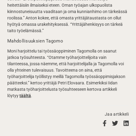
heitettäisiin ilmaiseksi eteen. Oman työajan ulkopuolista
kiinnostuneisuutta vaaditaan ja oma kunnianhimo on tärkeässä
roolissa.” Anton kokee, että omasta yrittäjätaustasta on ollut
hyötyä omassa urakehityksessä. “Yrittäjähenkisyys on tärkeä
taito työelämässä.”
Mahdollisuuksien Tagomo
Moni harjoittelu tai työssäoppiminen Tagomolla on saanut
jatkoa työsuhteesta. “Otamme työharjoittelijoita vain
tilanteessa, jossa näemme, että harjoittelijalla ja Tagomolla voi
olla yhteinen tulevaisuus. Tavoitteena on aina, että
työharjoittelija työllistyy meillä Tagomolla työssäoppimisjakson
päätteeksi.” kertoo yrittäjä Petri Elovaara. Esimerkiksi Iidan
matkasta työharjoittelusta työsuhteeseen kertova artikkeli
löytyy
täältä
.
Jaa artikkeli