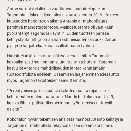
Anton sai opiskeluihinsa vaadittavan harjoittelupaikan
Tagomolta Linkedln-ilmoituksen kautta vuonna 2019. Kolmen
kuukauden harjoittelun aikana Antonin oli mahdollisuus
perehtyä mainostuotantoon. Mainostuotanto oli vastikään
pyörähtänyt Tagomolla käyntiin. Uuden tuotteen parissa
kehitystyötä riitti ja oman harrastuneisuutensa vuoksi Anton
pystyi jo harjoitteluaikana osallistumaan työhön.
Harjoittelun jälkeen Anton jäi työskentelemään Tagomolle
kokoaikaisesti mainonnan suunnittelijan tehtäviin. Tagomon
kasvu loi Antonille mahdollisuuden lähteä kehittämään
tuoteportfoliota edelleen. Osaamisen laajeneminen edesauttoi
myös Tagomon tavoitteiden saavuttamista.
“Perehtymisen jälkeen pääsin kokeilemaan taitojani sekä
kehittämään mainostuotantoa. Nautin heti alusta asti siitä,
kuinka lähelle pääsin liiketoiminnan pyörittämiseen liittyviä
asioita.”
Koko talon hyvän tekemisen ansiosta mainostuotanto kehittyi ja
Tagomon oli mahdollista rekrytoida lisää osaamista tiimiin.