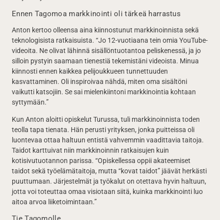
Ennen Tagomoa markkinointi oli tärkeä harrastus
Anton kertoo olleensa aina kiinnostunut markkinoinnista sekä
teknologisista ratkaisuista. “Jo 12-vuotiaana tein omia YouTube-
videoita. Ne olivat lähinnä sisällöntuotantoa peliskenessä, ja jo
silloin pystyin saamaan tienestiä tekemistäni videoista. Minua
kiinnosti ennen kaikkea pelijoukkueen tunnettuuden
kasvattaminen. Oli inspiroivaa nähdä, miten oma sisältöni
vaikutti katsojiin. Se sai mielenkiintoni markkinointia kohtaan
syttymään.”
Kun Anton aloitti opiskelut Turussa, tuli markkinoinnista toden
teolla tapa tienata. Hän perusti yrityksen, jonka puitteissa oli
luontevaa ottaa haltuun entistä vahvemmin vaadittavia taitoja.
Taidot karttuivat niin markkinoinnin ratkaisujen kuin
kotisivutuotannon parissa. “Opiskellessa oppii akateemiset
taidot sekä työelämätaitoja, mutta “kovat taidot” jäävät herkästi
puuttumaan. Järjestelmät ja työkalut on otettava hyvin haltuun,
jotta voi toteuttaa omaa visiotaan siitä, kuinka markkinointi luo
aitoa arvoa liiketoimintaan.”
Tie Tagomolle