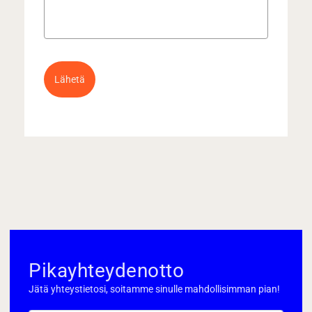
Lähetä
Pikayhteydenotto
Jätä yhteystietosi, soitamme sinulle mahdollisimman pian!