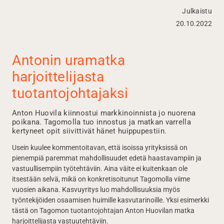
Julkaistu
20.10.2022
Antonin uramatka
harjoittelijasta
tuotantojohtajaksi
Anton Huovila kiinnostui markkinoinnista jo nuorena
poikana. Tagomolla tuo innostus ja matkan varrella
kertyneet opit siivittivät hänet huippupestiin.
Usein kuulee kommentoitavan, että isoissa yrityksissä on
pienempiä paremmat mahdollisuudet edetä haastavampiin ja
vastuullisempiin työtehtäviin. Aina väite ei kuitenkaan ole
itsestään selvä, mikä on konkretisoitunut Tagomolla viime
vuosien aikana. Kasvuyritys luo mahdollisuuksia myös
työntekijöiden osaamisen huimille kasvutarinoille. Yksi esimerkki
tästä on Tagomon tuotantojohtajan Anton Huovilan matka
harjoittelijasta vastuutehtäviin.