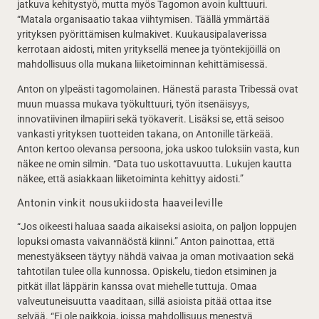
jatkuva kehitystyö, mutta myös Tagomon avoin kulttuuri.
“Matala organisaatio takaa viihtymisen. Täällä ymmärtää
yrityksen pyörittämisen kulmakivet. Kuukausipalaverissa
kerrotaan aidosti, miten yrityksellä menee ja työntekijöillä on
mahdollisuus olla mukana liiketoiminnan kehittämisessä.
Anton on ylpeästi tagomolainen. Hänestä parasta Tribessä ovat
muun muassa mukava työkulttuuri, työn itsenäisyys,
innovatiivinen ilmapiiri sekä työkaverit. Lisäksi se, että seisoo
vankasti yrityksen tuotteiden takana, on Antonille tärkeää.
Anton kertoo olevansa persoona, joka uskoo tuloksiin vasta, kun
näkee ne omin silmin. “Data tuo uskottavuutta. Lukujen kautta
näkee, että asiakkaan liiketoiminta kehittyy aidosti.”
Antonin vinkit nousukiidosta haaveileville
“Jos oikeesti haluaa saada aikaiseksi asioita, on paljon loppujen
lopuksi omasta vaivannäöstä kiinni.” Anton painottaa, että
menestyäkseen täytyy nähdä vaivaa ja oman motivaation sekä
tahtotilan tulee olla kunnossa. Opiskelu, tiedon etsiminen ja
pitkät illat läppärin kanssa ovat miehelle tuttuja. Omaa
valveutuneisuutta vaaditaan, sillä asioista pitää ottaa itse
selvää. “Ei ole paikkoja, joissa mahdollisuus menestyä